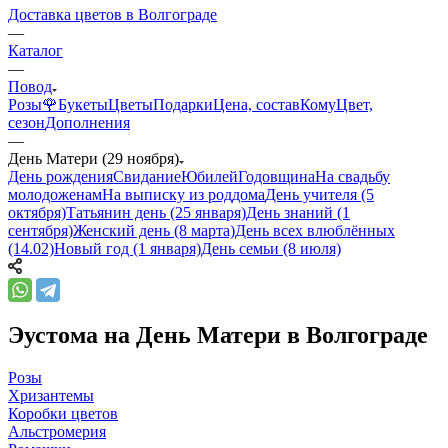
Доставка цветов в Волгограде
—
Каталог
—
Повод
Розы🌹
Букеты
Цветы
Подарки
Цена, состав
Кому
Цвет,
сезон
Дополнения
—
День Матери (29 ноября)
День рождения
Свидание
Юбилей
Годовщина
На свадьбу
молодоженам
На выписку из роддома
День учителя (5
октября)
Татьянин день (25 января)
День знаний (1
сентября)
Женский день (8 марта)
День всех влюблённых
(14.02)
Новый год (1 января)
День семьи (8 июля)
Эустома на День Матери в Волгограде
Розы
Хризантемы
Коробки цветов
Альстромерия