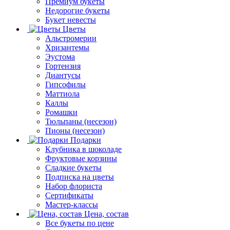
Премиум букеты
Недорогие букеты
Букет невесты
Цветы
Альстромерии
Хризантемы
Эустома
Гортензия
Диантусы
Гипсофилы
Маттиола
Каллы
Ромашки
Тюльпаны (несезон)
Пионы (несезон)
Подарки
Клубника в шоколаде
Фруктовые корзины
Сладкие букеты
Подписка на цветы
Набор флориста
Сертификаты
Мастер-классы
Цена, состав
Все букеты по цене