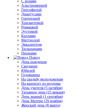
С розами
Альстромерией
Гипсофилой
Диантусами
Гортензией
Хризантемой
Ромашкой
Эустомой
Каллами
Маттиолой
Эвкалиптом
Тюльпанами
Пионами
Повод
День рождения
Свидание
Юбилей
Годовщина
На свадьбу молодоженам
На выписку из роддома
День учителя (5 октября)
Татьянин день (25 января)
День знаний (1 сентября)
День Матери (29 ноября)
Женский день (8 марта)