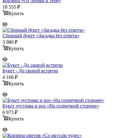
Корзина «От любви к тебе»
18 555
₽
Купить
Сборный букет «Загадка без ответа»
3 980
₽
Купить
Букет - До скорой встречи
4 166
₽
Купить
Букет эустомы и роз «На солнечной стороне»
6 973
₽
Купить