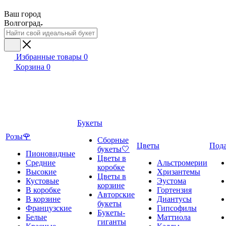
Ваш город
Волгоград
Избранные товары
0
Корзина
0
Букеты
Розы🌹
Сборные
Цветы
Под
букеты🤍
Пионовидные
Цветы в
Средние
Альстромерии
коробке
Высокие
Хризантемы
Цветы в
Кустовые
Эустома
корзине
В коробке
Гортензия
Авторские
В корзине
Диантусы
букеты
Французские
Гипсофилы
Букеты-
Белые
Маттиола
гиганты