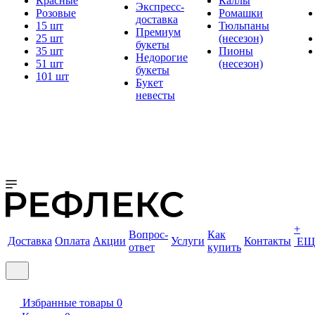
Красные
Каллы
Экспресс-
Розовые
Ромашки
доставка
15 шт
Тюльпаны
Премиум
25 шт
(несезон)
букеты
35 шт
Пионы
Недорогие
51 шт
(несезон)
букеты
101 шт
Букет
невесты
+
Вопрос-
Как
Доставка
Оплата
Акции
Услуги
Контакты
ЕЩ
ответ
купить
Избранные товары
0