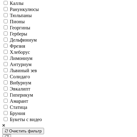
Каллы
Ранункулюсы
Тюльпаны
Пионы
Георгины
Герберы
Дельфиниум
Фрезия
Хлеборус
Лимониум
Антуриум
Львиный зев
Солидаго
Вибурнум
Эвкалипт
Гиперикум
Амарант
Статица
Бруния
Букеты с видео
Очистить фильтр