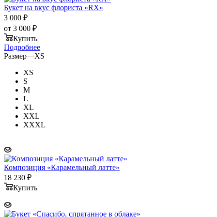
Букет на вкус флориста «RX»
3 000
₽
от
3 000 ₽
Купить
Подробнее
Размер
—
XS
XS
S
M
L
XL
XXL
XXXL
Композиция «Карамельный латте»
18 230
₽
Купить