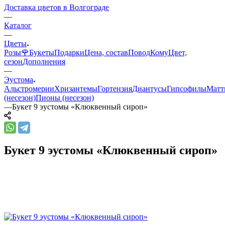
Доставка цветов в Волгограде
—
Каталог
—
Цветы
Розы🌹
Букеты
Подарки
Цена, состав
Повод
Кому
Цвет,
сезон
Дополнения
—
Эустома
Альстромерии
Хризантемы
Гортензия
Диантусы
Гипсофилы
Матт
(несезон)
Пионы (несезон)
—
Букет 9 эустомы «Клюквенный сироп»
Букет 9 эустомы «Клюквенный сироп»