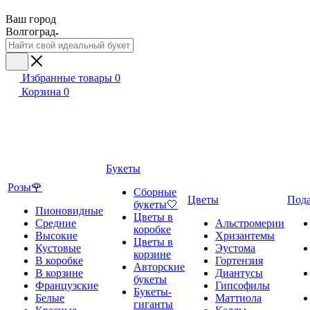
Ваш город
Волгоград
Избранные товары
0
Корзина
0
Букеты
Розы🌹
Сборные
Цветы
Под
букеты🤍
Пионовидные
Цветы в
Средние
Альстромерии
коробке
Высокие
Хризантемы
Цветы в
Кустовые
Эустома
корзине
В коробке
Гортензия
Авторские
В корзине
Диантусы
букеты
Французские
Гипсофилы
Букеты-
Белые
Маттиола
гиганты