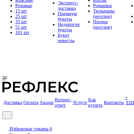
Красные
Каллы
Экспресс-
Розовые
Ромашки
доставка
15 шт
Тюльпаны
Премиум
25 шт
(несезон)
букеты
35 шт
Пионы
Недорогие
51 шт
(несезон)
букеты
101 шт
Букет
невесты
+
Вопрос-
Как
Доставка
Оплата
Акции
Услуги
Контакты
ЕЩ
ответ
купить
Избранные товары
0