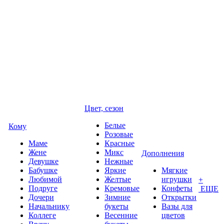
Цвет, сезон
Белые
Кому
Розовые
Маме
Красные
Жене
Микс
Дополнения
Девушке
Нежные
Бабушке
Яркие
Мягкие
Любимой
Желтые
игрушки
+
Подруге
Кремовые
Конфеты
ЕЩЕ
Дочери
Зимние
Открытки
Начальнику
букеты
Вазы для
Коллеге
Весенние
цветов