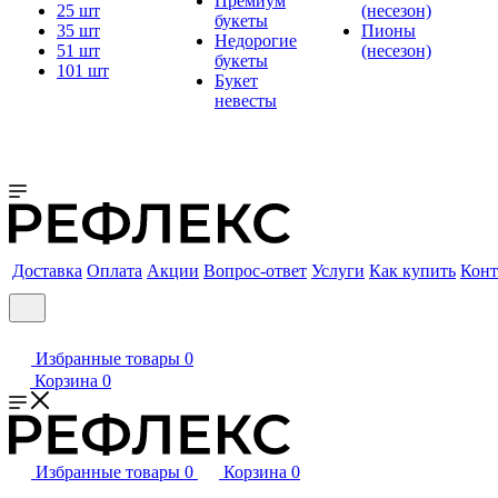
Премиум
25 шт
(несезон)
букеты
35 шт
Пионы
Недорогие
51 шт
(несезон)
букеты
101 шт
Букет
невесты
Доставка
Оплата
Акции
Вопрос-ответ
Услуги
Как купить
Конт
Избранные товары
0
Корзина
0
Избранные товары
0
Корзина
0