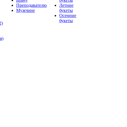
Врачу
букеты
Преподавателю
Летние
Мужчине
букеты
Осенние
букеты
2)
я)