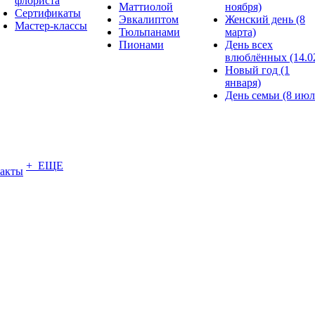
флориста
Маттиолой
ноября)
Сертификаты
Эвкалиптом
Женский день (8
Мастер-классы
Тюльпанами
марта)
Пионами
День всех
влюблённых (14.0
Новый год (1
января)
День семьи (8 июл
+ ЕЩЕ
акты