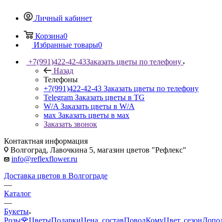
Личный кабинет
Корзина
0
Избранные товары
0
+7(991)422-42-43
Заказать цветы по телефону
Назад
Телефоны
+7(991)422-42-43
Заказать цветы по телефону
Telegram
Заказать цветы в TG
W/A
Заказать цветы в W/A
мах
Заказать цветы в мах
Заказать звонок
Контактная информация
Волгоград, Лавочкина 5, магазин цветов "Рефлекс"
info@reflexflower.ru
Доставка цветов в Волгограде
—
Каталог
—
Букеты
Розы🌹
Цветы
Подарки
Цена, состав
Повод
Кому
Цвет, сезон
Допо