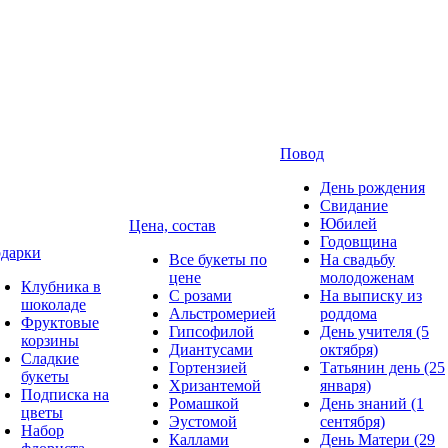
Повод
День рождения
Свидание
Юбилей
Цена, состав
Годовщина
дарки
Все букеты по
На свадьбу
цене
молодоженам
Клубника в
С розами
На выписку из
шоколаде
Альстромерией
роддома
Фруктовые
Гипсофилой
День учителя (5
корзины
Диантусами
октября)
Сладкие
Гортензией
Татьянин день (25
букеты
Хризантемой
января)
Подписка на
Ромашкой
День знаний (1
цветы
Эустомой
сентября)
Набор
Каллами
День Матери (29