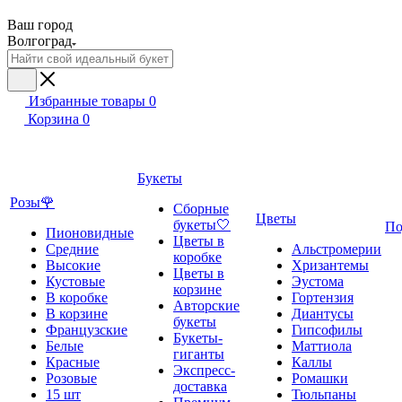
Ваш город
Волгоград
Избранные товары
0
Корзина
0
Букеты
Розы🌹
Сборные
Цветы
букеты🤍
По
Пионовидные
Цветы в
Средние
Альстромерии
коробке
Высокие
Хризантемы
Цветы в
Кустовые
Эустома
корзине
В коробке
Гортензия
Авторские
В корзине
Диантусы
букеты
Французские
Гипсофилы
Букеты-
Белые
Маттиола
гиганты
Красные
Каллы
Экспресс-
Розовые
Ромашки
доставка
15 шт
Тюльпаны