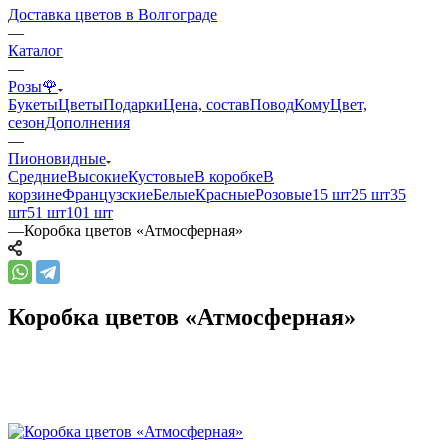
Доставка цветов в Волгограде
—
Каталог
—
Розы🌹
Букеты
Цветы
Подарки
Цена, состав
Повод
Кому
Цвет,
сезон
Дополнения
—
Пионовидные
Средние
Высокие
Кустовые
В коробке
В
корзине
Французские
Белые
Красные
Розовые
15 шт
25 шт
35
шт
51 шт
101 шт
—
Коробка цветов «Атмосферная»
Коробка цветов «Атмосферная»