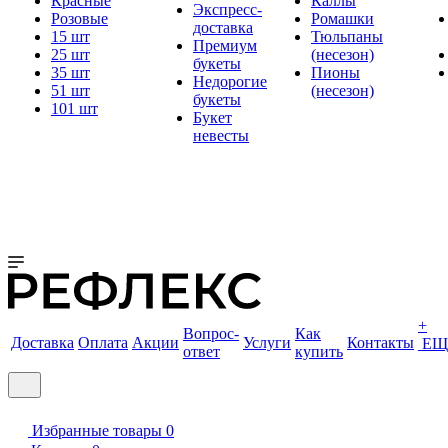
Красные
Каллы
Экспресс-
Розовые
Ромашки
доставка
15 шт
Тюльпаны
Премиум
25 шт
(несезон)
букеты
35 шт
Пионы
Недорогие
51 шт
(несезон)
букеты
101 шт
Букет
невесты
+
Вопрос-
Как
Доставка
Оплата
Акции
Услуги
Контакты
ЕЩ
ответ
купить
Избранные товары
0