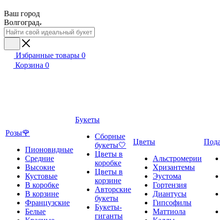
Ваш город
Волгоград
Избранные товары
0
Корзина
0
Букеты
Розы🌹
Сборные
Цветы
Под
букеты🤍
Пионовидные
Цветы в
Средние
Альстромерии
коробке
Высокие
Хризантемы
Цветы в
Кустовые
Эустома
корзине
В коробке
Гортензия
Авторские
В корзине
Диантусы
букеты
Французские
Гипсофилы
Букеты-
Белые
Маттиола
гиганты