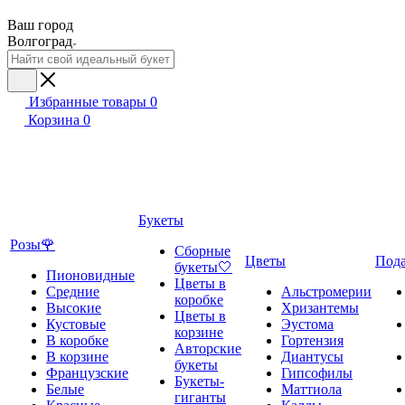
Ваш город
Волгоград
Избранные товары
0
Корзина
0
Букеты
Розы🌹
Сборные
Цветы
Под
букеты🤍
Пионовидные
Цветы в
Средние
Альстромерии
коробке
Высокие
Хризантемы
Цветы в
Кустовые
Эустома
корзине
В коробке
Гортензия
Авторские
В корзине
Диантусы
букеты
Французские
Гипсофилы
Букеты-
Белые
Маттиола
гиганты