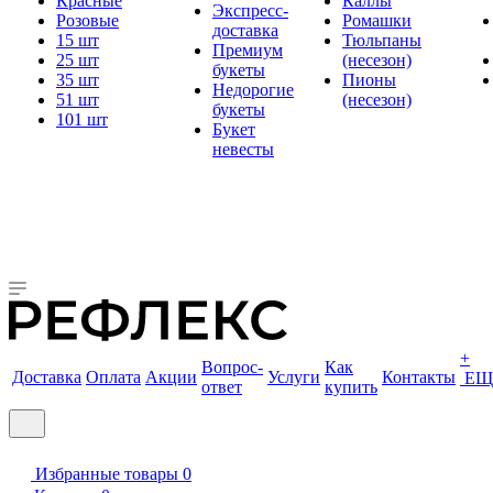
Красные
Каллы
Экспресс-
Розовые
Ромашки
доставка
15 шт
Тюльпаны
Премиум
25 шт
(несезон)
букеты
35 шт
Пионы
Недорогие
51 шт
(несезон)
букеты
101 шт
Букет
невесты
+
Вопрос-
Как
Доставка
Оплата
Акции
Услуги
Контакты
ЕЩ
ответ
купить
Избранные товары
0