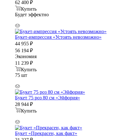
62 400
₽
Купить
Будет эффектно
Букет-импрессия «Устоять невозможно»
44 955
₽
56 194
₽
Экономия
11 239
₽
Купить
75 шт
Букет 75 роз 80 см «Эйфория»
28 944
₽
Купить
Букет «Прекрасен, как факт»
21 227
₽