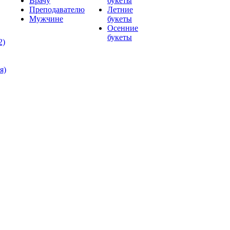
Врачу
букеты
Преподавателю
Летние
Мужчине
букеты
Осенние
букеты
2)
я)