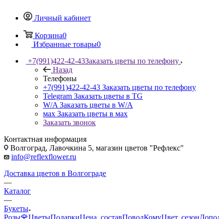
Личный кабинет
Корзина
0
Избранные товары
0
+7(991)422-42-43
Заказать цветы по телефону
Назад
Телефоны
+7(991)422-42-43
Заказать цветы по телефону
Telegram
Заказать цветы в TG
W/A
Заказать цветы в W/A
мах
Заказать цветы в мах
Заказать звонок
Контактная информация
Волгоград, Лавочкина 5, магазин цветов "Рефлекс"
info@reflexflower.ru
Доставка цветов в Волгограде
—
Каталог
—
Букеты
Розы🌹
Цветы
Подарки
Цена, состав
Повод
Кому
Цвет, сезон
Допо