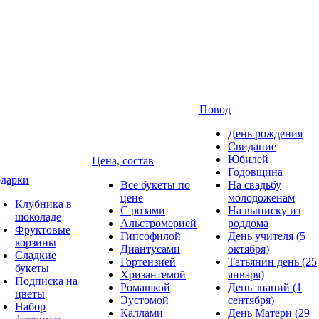
Повод
День рождения
Свидание
Юбилей
Цена, состав
Годовщина
дарки
Все букеты по
На свадьбу
цене
молодоженам
Клубника в
С розами
На выписку из
шоколаде
Альстромерией
роддома
Фруктовые
Гипсофилой
День учителя (5
корзины
Диантусами
октября)
Сладкие
Гортензией
Татьянин день (25
букеты
Хризантемой
января)
Подписка на
Ромашкой
День знаний (1
цветы
Эустомой
сентября)
Набор
Каллами
День Матери (29