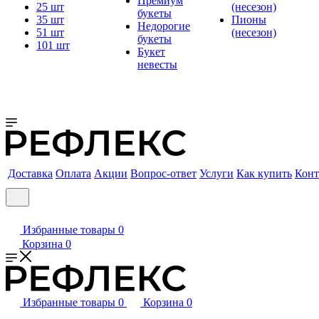
Премиум
25 шт
(несезон)
букеты
35 шт
Пионы
Недорогие
51 шт
(несезон)
букеты
101 шт
Букет
невесты
Доставка
Оплата
Акции
Вопрос-ответ
Услуги
Как купить
Конт
Избранные товары
0
Корзина
0
Избранные товары
0
Корзина
0