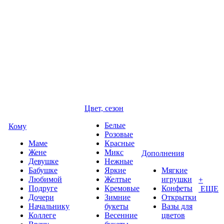
Цвет, сезон
Белые
Кому
Розовые
Маме
Красные
Жене
Микс
Дополнения
Девушке
Нежные
Бабушке
Яркие
Мягкие
Любимой
Желтые
игрушки
+
Подруге
Кремовые
Конфеты
ЕЩЕ
Дочери
Зимние
Открытки
Начальнику
букеты
Вазы для
Коллеге
Весенние
цветов