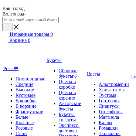
Ваш город
Волгоград
Избранные товары
0
Корзина
0
Букеты
Розы🌹
Сборные
Цветы
букеты🤍
По
Пионовидные
Цветы в
Средние
Альстромерии
коробке
Высокие
Хризантемы
Цветы в
Кустовые
Эустома
корзине
В коробке
Гортензия
Авторские
В корзине
Диантусы
букеты
Французские
Гипсофилы
Букеты-
Белые
Маттиола
гиганты
Красные
Каллы
Экспресс-
Розовые
Ромашки
доставка
15 шт
Тюльпаны