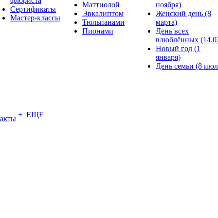
флориста
Маттиолой
ноября)
Сертификаты
Эвкалиптом
Женский день (8
Мастер-классы
Тюльпанами
марта)
Пионами
День всех
влюблённых (14.0
Новый год (1
января)
День семьи (8 июл
+ ЕЩЕ
акты