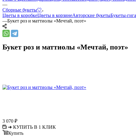
—
Сборные букеты🤍
Цветы в коробке
Цветы в корзине
Авторские букеты
Букеты-гиг
—
Букет роз и маттиолы «Мечтай, поэт»
Букет роз и маттиолы «Мечтай, поэт»
3 070
₽
➜ КУПИТЬ В 1 КЛИК
Купить