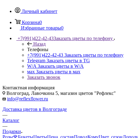
Личный кабинет
Корзина
0
Избранные товары
0
+7(991)422-42-43
Заказать цветы по телефону
Назад
Телефоны
+7(991)422-42-43
Заказать цветы по телефону
Telegram
Заказать цветы в TG
W/A
Заказать цветы в W/A
мах
Заказать цветы в мах
Заказать звонок
Контактная информация
Волгоград, Лавочкина 5, магазин цветов "Рефлекс"
info@reflexflower.ru
Доставка цветов в Волгограде
—
Каталог
—
Подарки
Розы🌹
Букеты
Цветы
Цена, состав
Повод
Кому
Цвет, сезон
Допол