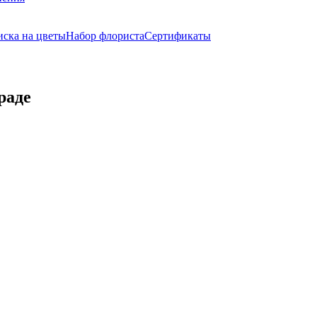
ска на цветы
Набор флориста
Сертификаты
раде