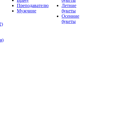
Врачу
букеты
Преподавателю
Летние
Мужчине
букеты
Осенние
букеты
2)
я)