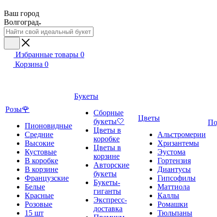
Ваш город
Волгоград
Избранные товары
0
Корзина
0
Букеты
Розы🌹
Сборные
Цветы
букеты🤍
По
Пионовидные
Цветы в
Средние
Альстромерии
коробке
Высокие
Хризантемы
Цветы в
Кустовые
Эустома
корзине
В коробке
Гортензия
Авторские
В корзине
Диантусы
букеты
Французские
Гипсофилы
Букеты-
Белые
Маттиола
гиганты
Красные
Каллы
Экспресс-
Розовые
Ромашки
доставка
15 шт
Тюльпаны