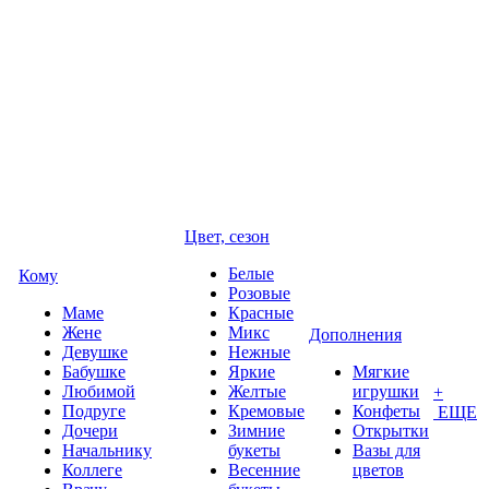
Цвет, сезон
Белые
Кому
Розовые
Маме
Красные
Жене
Микс
Дополнения
Девушке
Нежные
Бабушке
Яркие
Мягкие
Любимой
Желтые
игрушки
+
Подруге
Кремовые
Конфеты
ЕЩЕ
Дочери
Зимние
Открытки
Начальнику
букеты
Вазы для
Коллеге
Весенние
цветов