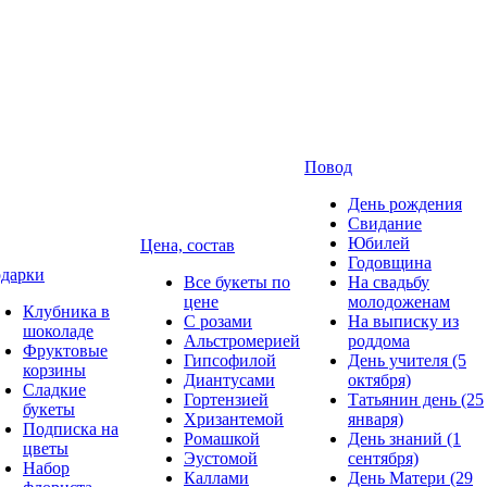
Повод
День рождения
Свидание
Юбилей
Цена, состав
Годовщина
дарки
Все букеты по
На свадьбу
цене
молодоженам
Клубника в
С розами
На выписку из
шоколаде
Альстромерией
роддома
Фруктовые
Гипсофилой
День учителя (5
корзины
Диантусами
октября)
Сладкие
Гортензией
Татьянин день (25
букеты
Хризантемой
января)
Подписка на
Ромашкой
День знаний (1
цветы
Эустомой
сентября)
Набор
Каллами
День Матери (29