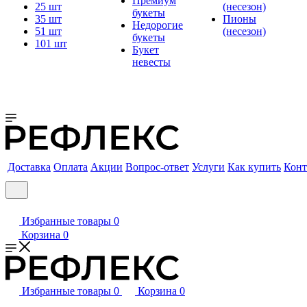
Премиум
25 шт
(несезон)
букеты
35 шт
Пионы
Недорогие
51 шт
(несезон)
букеты
101 шт
Букет
невесты
Доставка
Оплата
Акции
Вопрос-ответ
Услуги
Как купить
Конт
Избранные товары
0
Корзина
0
Избранные товары
0
Корзина
0