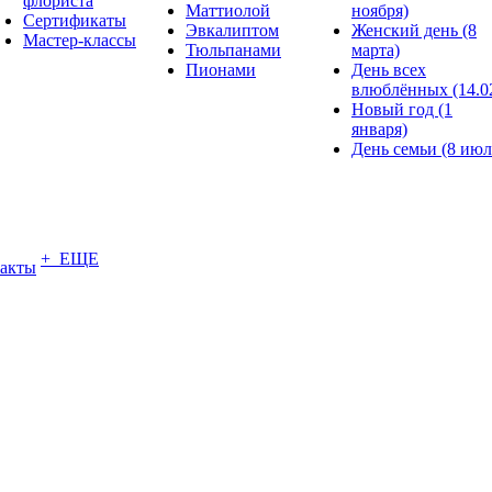
флориста
Маттиолой
ноября)
Сертификаты
Эвкалиптом
Женский день (8
Мастер-классы
Тюльпанами
марта)
Пионами
День всех
влюблённых (14.0
Новый год (1
января)
День семьи (8 июл
+ ЕЩЕ
акты