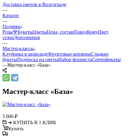
Доставка цветов в Волгограде
—
Каталог
—
Подарки
Розы🌹
Букеты
Цветы
Цена, состав
Повод
Кому
Цвет,
сезон
Дополнения
—
Мастер-классы
Клубника в шоколаде
Фруктовые корзины
Сладкие
букеты
Подписка на цветы
Набор флориста
Сертификаты
—
Мастер-класс «База»
Мастер-класс «База»
5 000
₽
➜ КУПИТЬ В 1 КЛИК
Купить