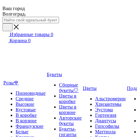
Ваш город
Волгоград
Избранные товары
0
Корзина
0
Букеты
Розы🌹
Сборные
Цветы
Под
букеты🤍
Пионовидные
Цветы в
Средние
Альстромерии
коробке
Высокие
Хризантемы
Цветы в
Кустовые
Эустома
корзине
В коробке
Гортензия
Авторские
В корзине
Диантусы
букеты
Французские
Гипсофилы
Букеты-
Белые
Маттиола
гиганты