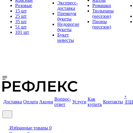
Красные
Каллы
Экспресс-
Розовые
Ромашки
доставка
15 шт
Тюльпаны
Премиум
25 шт
(несезон)
букеты
35 шт
Пионы
Недорогие
51 шт
(несезон)
букеты
101 шт
Букет
невесты
+
Вопрос-
Как
Доставка
Оплата
Акции
Услуги
Контакты
ЕЩ
ответ
купить
Избранные товары
0