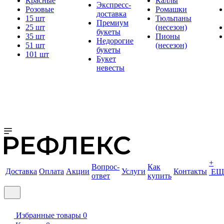
Красные
Каллы
Экспресс-
Розовые
Ромашки
доставка
15 шт
Тюльпаны
Премиум
25 шт
(несезон)
букеты
35 шт
Пионы
Недорогие
51 шт
(несезон)
букеты
101 шт
Букет
невесты
+
Вопрос-
Как
Доставка
Оплата
Акции
Услуги
Контакты
ЕЩ
ответ
купить
Избранные товары
0