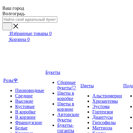
Ваш город
Волгоград
Избранные товары
0
Корзина
0
Букеты
Розы🌹
Сборные
Цветы
Под
букеты🤍
Пионовидные
Цветы в
Средние
Альстромерии
коробке
Высокие
Хризантемы
Цветы в
Кустовые
Эустома
корзине
В коробке
Гортензия
Авторские
В корзине
Диантусы
букеты
Французские
Гипсофилы
Букеты-
Белые
Маттиола
гиганты