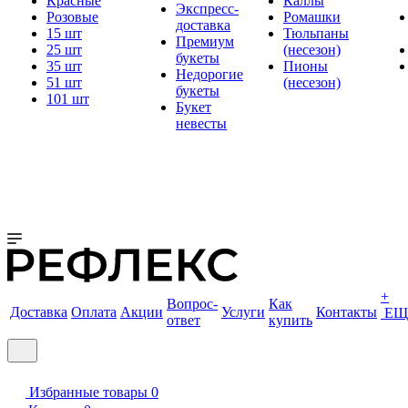
Красные
Каллы
Экспресс-
Розовые
Ромашки
доставка
15 шт
Тюльпаны
Премиум
25 шт
(несезон)
букеты
35 шт
Пионы
Недорогие
51 шт
(несезон)
букеты
101 шт
Букет
невесты
+
Вопрос-
Как
Доставка
Оплата
Акции
Услуги
Контакты
ЕЩ
ответ
купить
Избранные товары
0