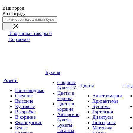
Ваш город
Волгоград
Избранные товары
0
Корзина
0
Букеты
Розы🌹
Сборные
Цветы
Под
букеты🤍
Пионовидные
Цветы в
Средние
Альстромерии
коробке
Высокие
Хризантемы
Цветы в
Кустовые
Эустома
корзине
В коробке
Гортензия
Авторские
В корзине
Диантусы
букеты
Французские
Гипсофилы
Букеты-
Белые
Маттиола
гиганты