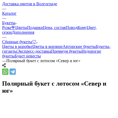
Доставка цветов в Волгограде
—
Каталог
—
Букеты
Розы🌹
Цветы
Подарки
Цена, состав
Повод
Кому
Цвет,
сезон
Дополнения
—
Сборные букеты🤍
Цветы в коробке
Цветы в корзине
Авторские букеты
Букеты-
гиганты
Экспресс-доставка
Премиум букеты
Недорогие
букеты
Букет невесты
—
Полярный букет с лотосом «Север и юг»
Полярный букет с лотосом «Север и
юг»