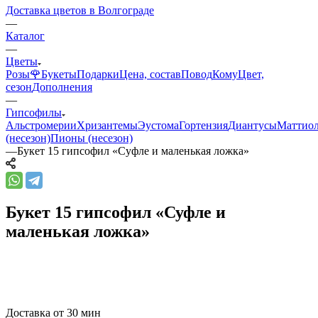
Доставка цветов в Волгограде
—
Каталог
—
Цветы
Розы🌹
Букеты
Подарки
Цена, состав
Повод
Кому
Цвет,
сезон
Дополнения
—
Гипсофилы
Альстромерии
Хризантемы
Эустома
Гортензия
Диантусы
Маттио
(несезон)
Пионы (несезон)
—
Букет 15 гипсофил «Суфле и маленькая ложка»
Букет 15 гипсофил «Суфле и
маленькая ложка»
Доставка от 30 мин