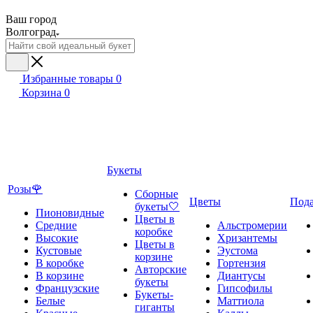
Ваш город
Волгоград
Избранные товары
0
Корзина
0
Букеты
Розы🌹
Сборные
Цветы
Под
букеты🤍
Пионовидные
Цветы в
Средние
Альстромерии
коробке
Высокие
Хризантемы
Цветы в
Кустовые
Эустома
корзине
В коробке
Гортензия
Авторские
В корзине
Диантусы
букеты
Французские
Гипсофилы
Букеты-
Белые
Маттиола
гиганты