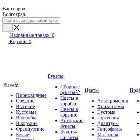
Ваш город
Волгоград
Избранные товары
0
Корзина
0
Букеты
Розы🌹
Сборные
Цветы
Под
букеты🤍
Пионовидные
Цветы в
Средние
Альстромерии
коробке
Высокие
Хризантемы
Цветы в
Кустовые
Эустома
корзине
В коробке
Гортензия
Авторские
В корзине
Диантусы
букеты
Французские
Гипсофилы
Букеты-
Белые
Маттиола
гиганты