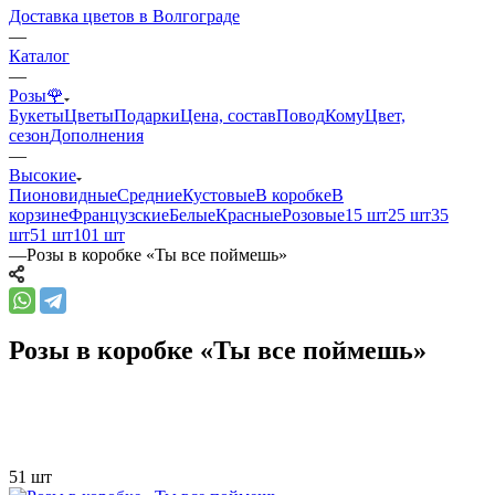
Доставка цветов в Волгограде
—
Каталог
—
Розы🌹
Букеты
Цветы
Подарки
Цена, состав
Повод
Кому
Цвет,
сезон
Дополнения
—
Высокие
Пионовидные
Средние
Кустовые
В коробке
В
корзине
Французские
Белые
Красные
Розовые
15 шт
25 шт
35
шт
51 шт
101 шт
—
Розы в коробке «Ты все поймешь»
Розы в коробке «Ты все поймешь»
51 шт