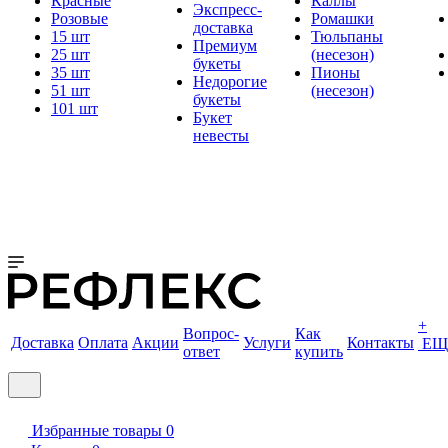
Красные
Каллы
Экспресс-
Розовые
Ромашки
доставка
15 шт
Тюльпаны
Премиум
25 шт
(несезон)
букеты
35 шт
Пионы
Недорогие
51 шт
(несезон)
букеты
101 шт
Букет
невесты
+
Вопрос-
Как
Доставка
Оплата
Акции
Услуги
Контакты
ЕЩ
ответ
купить
Избранные товары
0