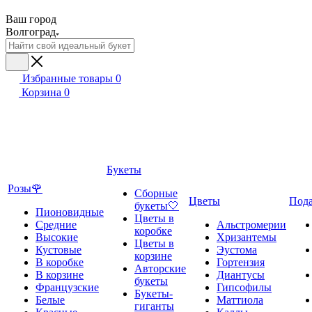
Ваш город
Волгоград
Избранные товары
0
Корзина
0
Букеты
Розы🌹
Сборные
Цветы
Под
букеты🤍
Пионовидные
Цветы в
Средние
Альстромерии
коробке
Высокие
Хризантемы
Цветы в
Кустовые
Эустома
корзине
В коробке
Гортензия
Авторские
В корзине
Диантусы
букеты
Французские
Гипсофилы
Букеты-
Белые
Маттиола
гиганты