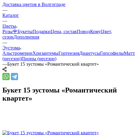
Доставка цветов в Волгограде
—
Каталог
—
Цветы
Розы🌹
Букеты
Подарки
Цена, состав
Повод
Кому
Цвет,
сезон
Дополнения
—
Эустома
Альстромерии
Хризантемы
Гортензия
Диантусы
Гипсофилы
Матт
(несезон)
Пионы (несезон)
—
Букет 15 эустомы «Романтический квартет»
Букет 15 эустомы «Романтический
квартет»