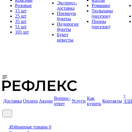
Красные
Каллы
Экспресс-
Розовые
Ромашки
доставка
15 шт
Тюльпаны
Премиум
25 шт
(несезон)
букеты
35 шт
Пионы
Недорогие
51 шт
(несезон)
букеты
101 шт
Букет
невесты
+
Вопрос-
Как
Доставка
Оплата
Акции
Услуги
Контакты
ЕЩ
ответ
купить
Избранные товары
0