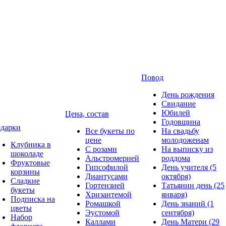
Повод
День рождения
Свидание
Юбилей
Цена, состав
Годовщина
дарки
Все букеты по
На свадьбу
цене
молодоженам
Клубника в
С розами
На выписку из
шоколаде
Альстромерией
роддома
Фруктовые
Гипсофилой
День учителя (5
корзины
Диантусами
октября)
Сладкие
Гортензией
Татьянин день (25
букеты
Хризантемой
января)
Подписка на
Ромашкой
День знаний (1
цветы
Эустомой
сентября)
Набор
Каллами
День Матери (29