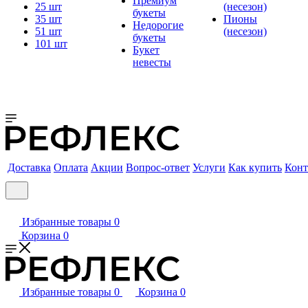
Премиум
25 шт
(несезон)
букеты
35 шт
Пионы
Недорогие
51 шт
(несезон)
букеты
101 шт
Букет
невесты
Доставка
Оплата
Акции
Вопрос-ответ
Услуги
Как купить
Конт
Избранные товары
0
Корзина
0
Избранные товары
0
Корзина
0