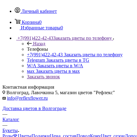
Личный кабинет
Корзина
0
Избранные товары
0
+7(991)422-42-43
Заказать цветы по телефону
Назад
Телефоны
+7(991)422-42-43
Заказать цветы по телефону
Telegram
Заказать цветы в TG
W/A
Заказать цветы в W/A
мах
Заказать цветы в мах
Заказать звонок
Контактная информация
Волгоград, Лавочкина 5, магазин цветов "Рефлекс"
info@reflexflower.ru
Доставка цветов в Волгограде
—
Каталог
—
Букеты
Розы🌹
Цветы
Подарки
Цена, состав
Повод
Кому
Цвет, сезон
Допо