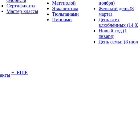
флориста
Маттиолой
ноября)
Сертификаты
Эвкалиптом
Женский день (8
Мастер-классы
Тюльпанами
марта)
Пионами
День всех
влюблённых (14.0
Новый год (1
января)
День семьи (8 июл
+ ЕЩЕ
акты