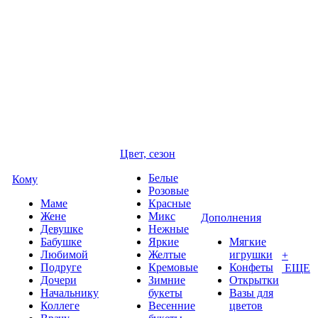
Цвет, сезон
Белые
Кому
Розовые
Маме
Красные
Жене
Микс
Дополнения
Девушке
Нежные
Бабушке
Яркие
Мягкие
Любимой
Желтые
игрушки
+
Подруге
Кремовые
Конфеты
ЕЩЕ
Дочери
Зимние
Открытки
Начальнику
букеты
Вазы для
Коллеге
Весенние
цветов