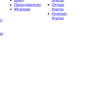
Врачу
букеты
Преподавателю
Летние
Мужчине
букеты
Осенние
букеты
2)
я)