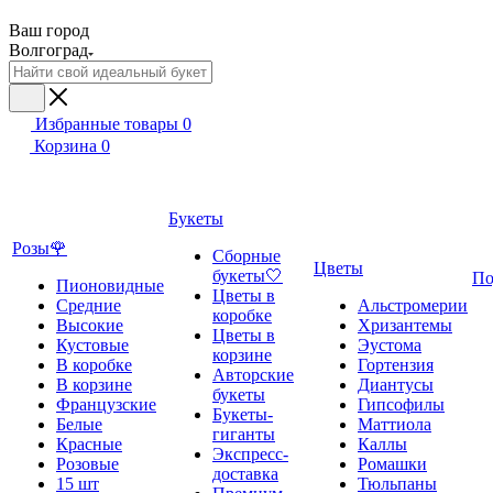
Ваш город
Волгоград
Избранные товары
0
Корзина
0
Букеты
Розы🌹
Сборные
Цветы
букеты🤍
По
Пионовидные
Цветы в
Средние
Альстромерии
коробке
Высокие
Хризантемы
Цветы в
Кустовые
Эустома
корзине
В коробке
Гортензия
Авторские
В корзине
Диантусы
букеты
Французские
Гипсофилы
Букеты-
Белые
Маттиола
гиганты
Красные
Каллы
Экспресс-
Розовые
Ромашки
доставка
15 шт
Тюльпаны