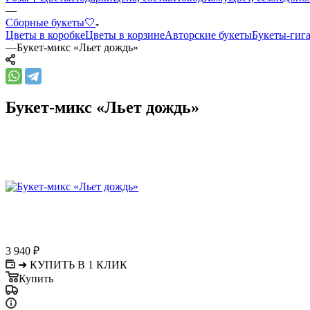
—
Сборные букеты🤍
Цветы в коробке
Цветы в корзине
Авторские букеты
Букеты-гиг
—
Букет-микс «Льет дождь»
Букет-микс «Льет дождь»
3 940
₽
➜ КУПИТЬ В 1 КЛИК
Купить