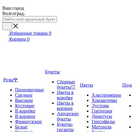
Ваш город
Волгоград
Избранные товары
0
Корзина
0
Букеты
Розы🌹
Сборные
Цветы
Под
букеты🤍
Пионовидные
Цветы в
Средние
Альстромерии
коробке
Высокие
Хризантемы
Цветы в
Кустовые
Эустома
корзине
В коробке
Гортензия
Авторские
В корзине
Диантусы
букеты
Французские
Гипсофилы
Букеты-
Белые
Маттиола
гиганты