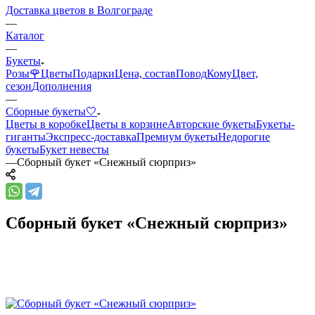
Доставка цветов в Волгограде
—
Каталог
—
Букеты
Розы🌹
Цветы
Подарки
Цена, состав
Повод
Кому
Цвет,
сезон
Дополнения
—
Сборные букеты🤍
Цветы в коробке
Цветы в корзине
Авторские букеты
Букеты-
гиганты
Экспресс-доставка
Премиум букеты
Недорогие
букеты
Букет невесты
—
Сборный букет «Снежный сюрприз»
Сборный букет «Снежный сюрприз»