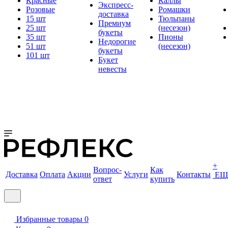
Красные
Каллы
Экспресс-
Розовые
Ромашки
доставка
15 шт
Тюльпаны
Премиум
25 шт
(несезон)
букеты
35 шт
Пионы
Недорогие
51 шт
(несезон)
букеты
101 шт
Букет
невесты
+
Вопрос-
Как
Доставка
Оплата
Акции
Услуги
Контакты
ЕЩ
ответ
купить
Избранные товары
0