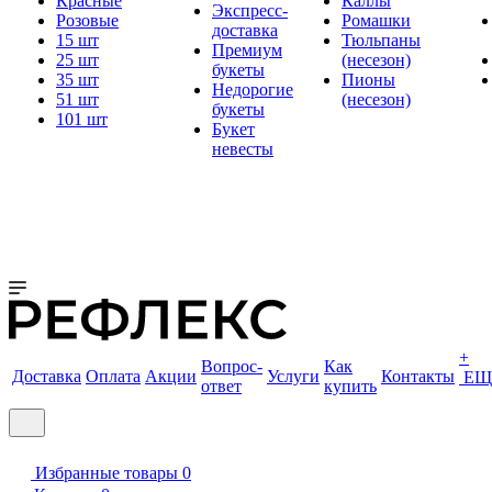
Красные
Каллы
Экспресс-
Розовые
Ромашки
доставка
15 шт
Тюльпаны
Премиум
25 шт
(несезон)
букеты
35 шт
Пионы
Недорогие
51 шт
(несезон)
букеты
101 шт
Букет
невесты
+
Вопрос-
Как
Доставка
Оплата
Акции
Услуги
Контакты
ЕЩ
ответ
купить
Избранные товары
0