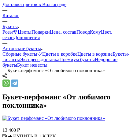
Доставка цветов в Волгограде
—
Каталог
—
Букеты
Розы🌹
Цветы
Подарки
Цена, состав
Повод
Кому
Цвет,
сезон
Дополнения
—
Авторские букеты
Сборные букеты🤍
Цветы в коробке
Цветы в корзине
Букеты-
гиганты
Экспресс-доставка
Премиум букеты
Недорогие
букеты
Букет невесты
—
Букет-перфоманс «От любимого поклонника»
Букет-перфоманс «От любимого
поклонника»
13 460
₽
➜ КУПИТЬ В 1 КЛИК