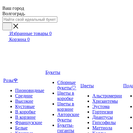
Ваш город
Волгоград
Избранные товары
0
Корзина
0
Букеты
Розы🌹
Сборные
Цветы
Под
букеты🤍
Пионовидные
Цветы в
Средние
Альстромерии
коробке
Высокие
Хризантемы
Цветы в
Кустовые
Эустома
корзине
В коробке
Гортензия
Авторские
В корзине
Диантусы
букеты
Французские
Гипсофилы
Букеты-
Белые
Маттиола
гиганты