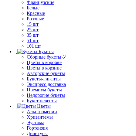
Французские
Белые
Красные
Розовые
15 шт
25 шт
35 шт
51 шт
101 шт
Букеты
Сборные букеты🤍
Цветы в коробке
Цветы в корзине
Авторские букеты
Букеты-гиганты
Экспресс-доставка
Премиум букеты
Недорогие букеты
Букет невесты
Цветы
Альстромерии
Хризантемы
Эустома
Гортензия
Диантусы