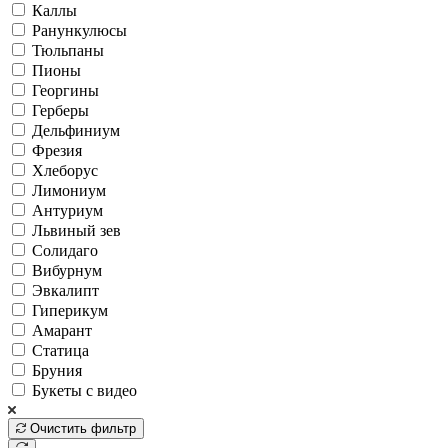
Каллы
Ранункулюсы
Тюльпаны
Пионы
Георгины
Герберы
Дельфиниум
Фрезия
Хлеборус
Лимониум
Антуриум
Львиный зев
Солидаго
Вибурнум
Эвкалипт
Гиперикум
Амарант
Статица
Бруния
Букеты с видео
Очистить фильтр