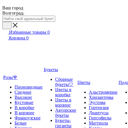
Ваш город
Волгоград
Избранные товары
0
Корзина
0
Букеты
Розы🌹
Сборные
Цветы
Под
букеты🤍
Пионовидные
Цветы в
Средние
Альстромерии
коробке
Высокие
Хризантемы
Цветы в
Кустовые
Эустома
корзине
В коробке
Гортензия
Авторские
В корзине
Диантусы
букеты
Французские
Гипсофилы
Букеты-
Белые
Маттиола
гиганты