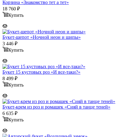
Корзина «Знакомство тет а тет»
18 760
₽
Купить
Букет-шепот «Ночной неон и шипы»
3 446
₽
Купить
Букет 15 кустовых роз «И все-таки?»
8 499
₽
Купить
Букет-крем из роз и ромашек «Сияй в танце теней»
6 635
₽
Купить