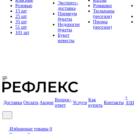
Красные
Каллы
Экспресс-
Розовые
Ромашки
доставка
15 шт
Тюльпаны
Премиум
25 шт
(несезон)
букеты
35 шт
Пионы
Недорогие
51 шт
(несезон)
букеты
101 шт
Букет
невесты
+
Вопрос-
Как
Доставка
Оплата
Акции
Услуги
Контакты
ЕЩ
ответ
купить
Избранные товары
0