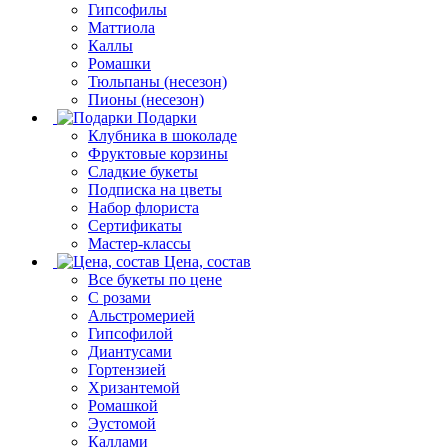
Гипсофилы
Маттиола
Каллы
Ромашки
Тюльпаны (несезон)
Пионы (несезон)
Подарки
Клубника в шоколаде
Фруктовые корзины
Сладкие букеты
Подписка на цветы
Набор флориста
Сертификаты
Мастер-классы
Цена, состав
Все букеты по цене
С розами
Альстромерией
Гипсофилой
Диантусами
Гортензией
Хризантемой
Ромашкой
Эустомой
Каллами