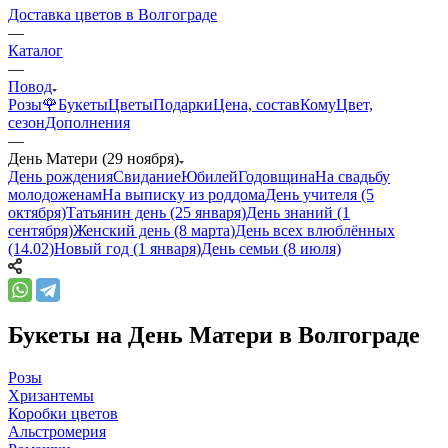
Доставка цветов в Волгограде
—
Каталог
—
Повод
Розы🌹
Букеты
Цветы
Подарки
Цена, состав
Кому
Цвет,
сезон
Дополнения
—
День Матери (29 ноября)
День рождения
Свидание
Юбилей
Годовщина
На свадьбу
молодоженам
На выписку из роддома
День учителя (5
октября)
Татьянин день (25 января)
День знаний (1
сентября)
Женский день (8 марта)
День всех влюблённых
(14.02)
Новый год (1 января)
День семьи (8 июля)
Букеты на День Матери в Волгограде
Розы
Хризантемы
Коробки цветов
Альстромерия