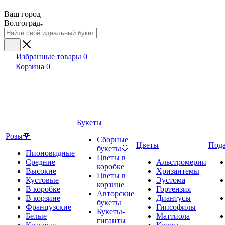
Ваш город
Волгоград
Избранные товары
0
Корзина
0
Букеты
Розы🌹
Сборные
Цветы
Под
букеты🤍
Пионовидные
Цветы в
Средние
Альстромерии
коробке
Высокие
Хризантемы
Цветы в
Кустовые
Эустома
корзине
В коробке
Гортензия
Авторские
В корзине
Диантусы
букеты
Французские
Гипсофилы
Букеты-
Белые
Маттиола
гиганты