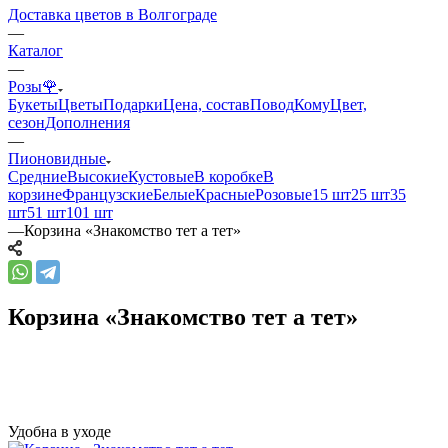
Доставка цветов в Волгограде
—
Каталог
—
Розы🌹
Букеты
Цветы
Подарки
Цена, состав
Повод
Кому
Цвет,
сезон
Дополнения
—
Пионовидные
Средние
Высокие
Кустовые
В коробке
В
корзине
Французские
Белые
Красные
Розовые
15 шт
25 шт
35
шт
51 шт
101 шт
—
Корзина «Знакомство тет а тет»
Корзина «Знакомство тет а тет»
Удобна в уходе