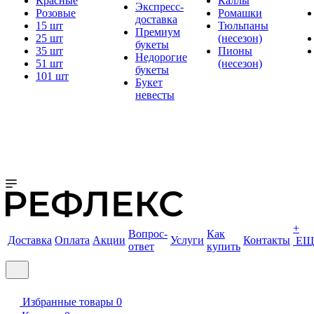
Красные
Каллы
Экспресс-
Розовые
Ромашки
доставка
15 шт
Тюльпаны
Премиум
25 шт
(несезон)
букеты
35 шт
Пионы
Недорогие
51 шт
(несезон)
букеты
101 шт
Букет
невесты
+
Вопрос-
Как
Доставка
Оплата
Акции
Услуги
Контакты
ЕЩ
ответ
купить
Избранные товары
0