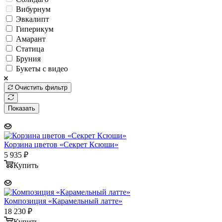
Вибурнум
Эвкалипт
Гиперикум
Амарант
Статица
Бруния
Букеты с видео
Очистить фильтр
Показать
Корзина цветов «Секрет Ксюши»
5 935
₽
Купить
Композиция «Карамельный латте»
18 230
₽
Купить