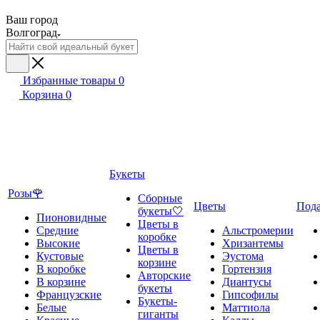
Ваш город
Волгоград
Избранные товары
0
Корзина
0
Букеты
Розы🌹
Сборные
Цветы
Под
букеты🤍
Пионовидные
Цветы в
Средние
Альстромерии
коробке
Высокие
Хризантемы
Цветы в
Кустовые
Эустома
корзине
В коробке
Гортензия
Авторские
В корзине
Диантусы
букеты
Французские
Гипсофилы
Букеты-
Белые
Маттиола
гиганты