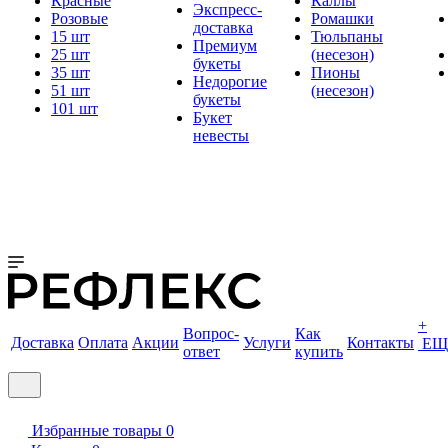
Красные
Каллы
Экспресс-
Розовые
Ромашки
доставка
15 шт
Тюльпаны
Премиум
25 шт
(несезон)
букеты
35 шт
Пионы
Недорогие
51 шт
(несезон)
букеты
101 шт
Букет
невесты
+
Вопрос-
Как
Доставка
Оплата
Акции
Услуги
Контакты
ЕЩ
ответ
купить
Избранные товары
0