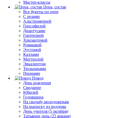
Мастер-классы
Цена, состав
Все букеты по цене
С розами
Альстромерией
Гипсофилой
Диантусами
Гортензией
Хризантемой
Ромашкой
Эустомой
Каллами
Маттиолой
Эвкалиптом
Тюльпанами
Пионами
Повод
День рождения
Свидание
Юбилей
Годовщина
На свадьбу молодоженам
На выписку из роддома
День учителя (5 октября)
Татьянин день (25 января)