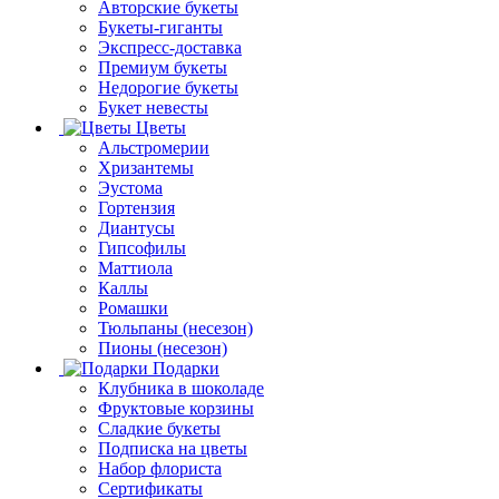
Авторские букеты
Букеты-гиганты
Экспресс-доставка
Премиум букеты
Недорогие букеты
Букет невесты
Цветы
Альстромерии
Хризантемы
Эустома
Гортензия
Диантусы
Гипсофилы
Маттиола
Каллы
Ромашки
Тюльпаны (несезон)
Пионы (несезон)
Подарки
Клубника в шоколаде
Фруктовые корзины
Сладкие букеты
Подписка на цветы
Набор флориста
Сертификаты