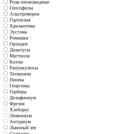
Розы пионовидные
Гипсофилы
Альстромерии
Гортензия
Хризантемы
Эустома
Ромашки
Орхидеи
Диантусы
Маттиола
Каллы
Ранункулюсы
Тюльпаны
Пионы
Георгины
Герберы
Дельфиниум
Фрезия
Хлеборус
Лимониум
Антуриум
Львиный зев
Солидаго