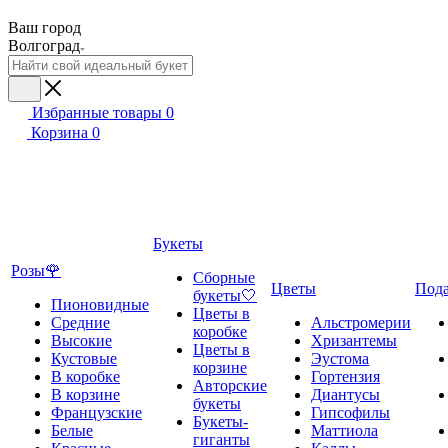
Ваш город
Волгоград
Избранные товары
0
Корзина
0
Букеты
Розы🌹
Сборные
Цветы
Под
букеты🤍
Пионовидные
Цветы в
Средние
Альстромерии
коробке
Высокие
Хризантемы
Цветы в
Кустовые
Эустома
корзине
В коробке
Гортензия
Авторские
В корзине
Диантусы
букеты
Французские
Гипсофилы
Букеты-
Белые
Маттиола
гиганты