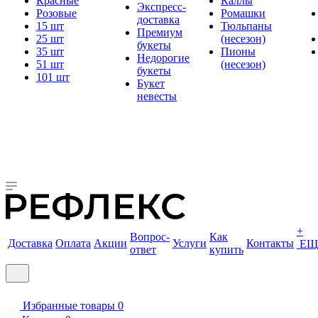
Красные
Каллы
Экспресс-
Розовые
Ромашки
доставка
15 шт
Тюльпаны
Премиум
25 шт
(несезон)
букеты
35 шт
Пионы
Недорогие
51 шт
(несезон)
букеты
101 шт
Букет
невесты
+
Вопрос-
Как
Доставка
Оплата
Акции
Услуги
Контакты
ЕЩ
ответ
купить
Избранные товары
0