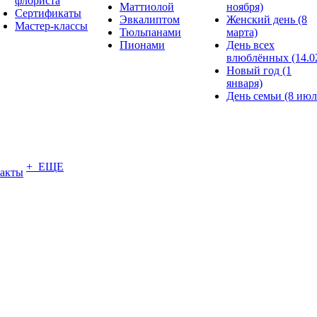
флориста
Маттиолой
ноября)
Сертификаты
Эвкалиптом
Женский день (8
Мастер-классы
Тюльпанами
марта)
Пионами
День всех
влюблённых (14.0
Новый год (1
января)
День семьи (8 июл
+ ЕЩЕ
акты