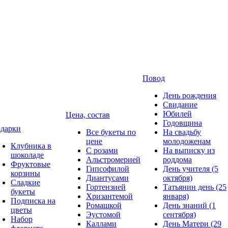
Повод
День рождения
Свидание
Юбилей
Цена, состав
Годовщина
дарки
Все букеты по
На свадьбу
цене
молодоженам
Клубника в
С розами
На выписку из
шоколаде
Альстромерией
роддома
Фруктовые
Гипсофилой
День учителя (5
корзины
Диантусами
октября)
Сладкие
Гортензией
Татьянин день (25
букеты
Хризантемой
января)
Подписка на
Ромашкой
День знаний (1
цветы
Эустомой
сентября)
Набор
Каллами
День Матери (29