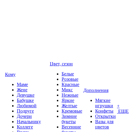
Цвет, сезон
Белые
Кому
Розовые
Маме
Красные
Жене
Микс
Дополнения
Девушке
Нежные
Бабушке
Яркие
Мягкие
Любимой
Желтые
игрушки
+
Подруге
Кремовые
Конфеты
ЕЩЕ
Дочери
Зимние
Открытки
Начальнику
букеты
Вазы для
Коллеге
Весенние
цветов