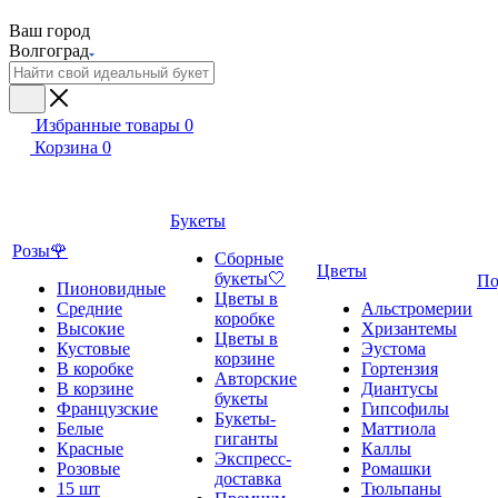
Ваш город
Волгоград
Избранные товары
0
Корзина
0
Букеты
Розы🌹
Сборные
Цветы
букеты🤍
По
Пионовидные
Цветы в
Средние
Альстромерии
коробке
Высокие
Хризантемы
Цветы в
Кустовые
Эустома
корзине
В коробке
Гортензия
Авторские
В корзине
Диантусы
букеты
Французские
Гипсофилы
Букеты-
Белые
Маттиола
гиганты
Красные
Каллы
Экспресс-
Розовые
Ромашки
доставка
15 шт
Тюльпаны