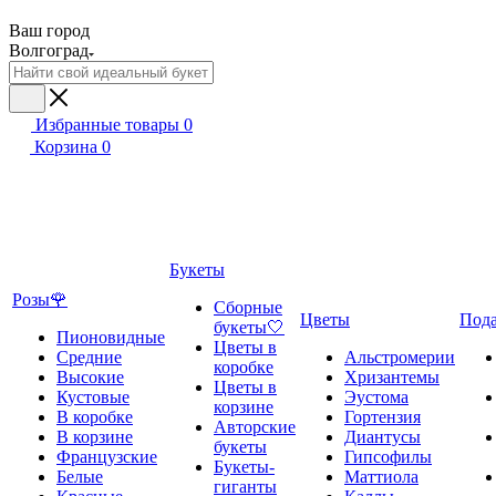
Ваш город
Волгоград
Избранные товары
0
Корзина
0
Букеты
Розы🌹
Сборные
Цветы
Под
букеты🤍
Пионовидные
Цветы в
Средние
Альстромерии
коробке
Высокие
Хризантемы
Цветы в
Кустовые
Эустома
корзине
В коробке
Гортензия
Авторские
В корзине
Диантусы
букеты
Французские
Гипсофилы
Букеты-
Белые
Маттиола
гиганты