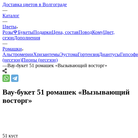
Доставка цветов в Волгограде
—
Каталог
—
Цветы
Розы🌹
Букеты
Подарки
Цена, состав
Повод
Кому
Цвет,
сезон
Дополнения
—
Ромашки
Альстромерии
Хризантемы
Эустома
Гортензия
Диантусы
Гипсоф
(несезон)
Пионы (несезон)
—
Вау-букет 51 ромашек «Вызывающий восторг»
Вау-букет 51 ромашек «Вызывающий
восторг»
51 куст