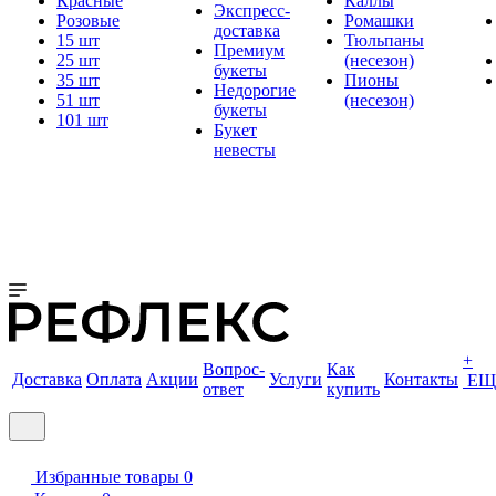
Красные
Каллы
Экспресс-
Розовые
Ромашки
доставка
15 шт
Тюльпаны
Премиум
25 шт
(несезон)
букеты
35 шт
Пионы
Недорогие
51 шт
(несезон)
букеты
101 шт
Букет
невесты
+
Вопрос-
Как
Доставка
Оплата
Акции
Услуги
Контакты
ЕЩ
ответ
купить
Избранные товары
0