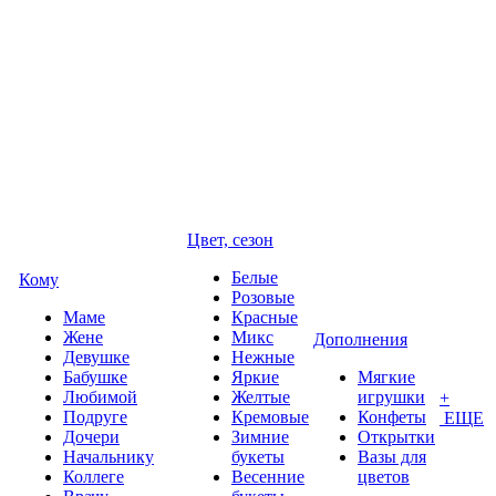
Цвет, сезон
Белые
Кому
Розовые
Маме
Красные
Жене
Микс
Дополнения
Девушке
Нежные
Бабушке
Яркие
Мягкие
Любимой
Желтые
игрушки
+
Подруге
Кремовые
Конфеты
ЕЩЕ
Дочери
Зимние
Открытки
Начальнику
букеты
Вазы для
Коллеге
Весенние
цветов