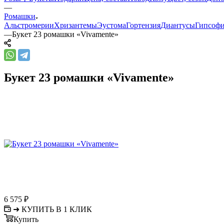
—
Ромашки
Альстромерии
Хризантемы
Эустома
Гортензия
Диантусы
Гипсоф
—
Букет 23 ромашки «Vivamente»
Букет 23 ромашки «Vivamente»
6 575
₽
➜ КУПИТЬ В 1 КЛИК
Купить