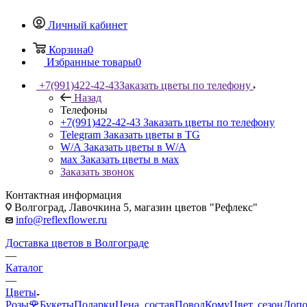
Личный кабинет
Корзина
0
Избранные товары
0
+7(991)422-42-43
Заказать цветы по телефону
Назад
Телефоны
+7(991)422-42-43
Заказать цветы по телефону
Telegram
Заказать цветы в TG
W/A
Заказать цветы в W/A
мах
Заказать цветы в мах
Заказать звонок
Контактная информация
Волгоград, Лавочкина 5, магазин цветов "Рефлекс"
info@reflexflower.ru
Доставка цветов в Волгограде
—
Каталог
—
Цветы
Розы🌹
Букеты
Подарки
Цена, состав
Повод
Кому
Цвет, сезон
Допо