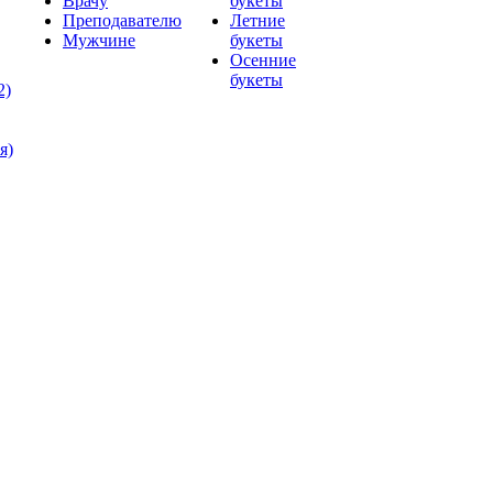
Врачу
букеты
Преподавателю
Летние
Мужчине
букеты
Осенние
букеты
2)
я)