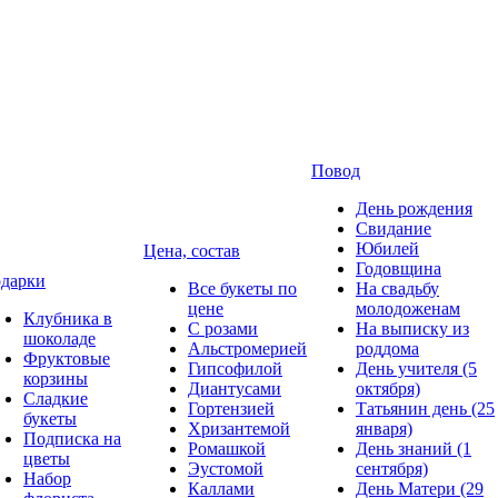
Повод
День рождения
Свидание
Юбилей
Цена, состав
Годовщина
дарки
Все букеты по
На свадьбу
цене
молодоженам
Клубника в
С розами
На выписку из
шоколаде
Альстромерией
роддома
Фруктовые
Гипсофилой
День учителя (5
корзины
Диантусами
октября)
Сладкие
Гортензией
Татьянин день (25
букеты
Хризантемой
января)
Подписка на
Ромашкой
День знаний (1
цветы
Эустомой
сентября)
Набор
Каллами
День Матери (29