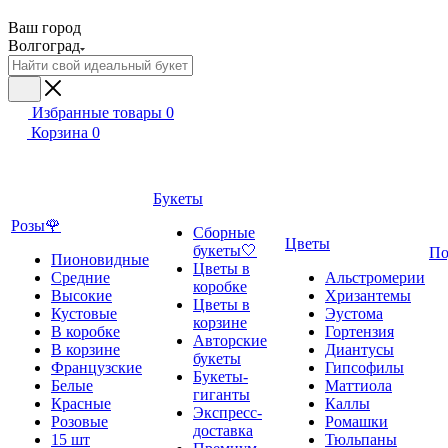
Ваш город
Волгоград
Избранные товары
0
Корзина
0
Букеты
Розы🌹
Сборные
Цветы
букеты🤍
По
Пионовидные
Цветы в
Средние
Альстромерии
коробке
Высокие
Хризантемы
Цветы в
Кустовые
Эустома
корзине
В коробке
Гортензия
Авторские
В корзине
Диантусы
букеты
Французские
Гипсофилы
Букеты-
Белые
Маттиола
гиганты
Красные
Каллы
Экспресс-
Розовые
Ромашки
доставка
15 шт
Тюльпаны