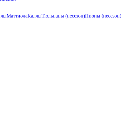
илы
Маттиола
Каллы
Тюльпаны (несезон)
Пионы (несезон)