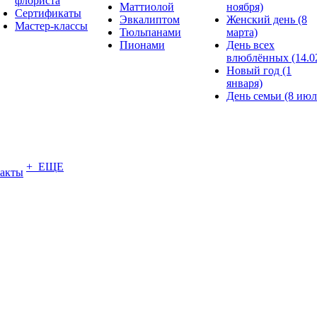
флориста
Маттиолой
ноября)
Сертификаты
Эвкалиптом
Женский день (8
Мастер-классы
Тюльпанами
марта)
Пионами
День всех
влюблённых (14.0
Новый год (1
января)
День семьи (8 июл
+ ЕЩЕ
акты