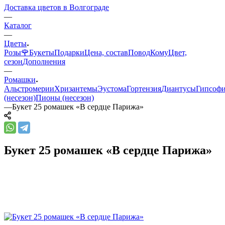
Доставка цветов в Волгограде
—
Каталог
—
Цветы
Розы🌹
Букеты
Подарки
Цена, состав
Повод
Кому
Цвет,
сезон
Дополнения
—
Ромашки
Альстромерии
Хризантемы
Эустома
Гортензия
Диантусы
Гипсоф
(несезон)
Пионы (несезон)
—
Букет 25 ромашек «В сердце Парижа»
Букет 25 ромашек «В сердце Парижа»