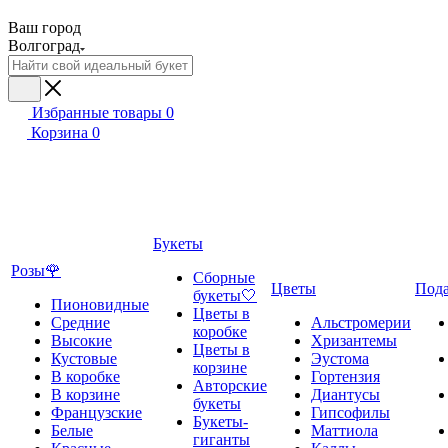
Ваш город
Волгоград
Избранные товары
0
Корзина
0
Букеты
Розы🌹
Сборные
Цветы
Под
букеты🤍
Пионовидные
Цветы в
Средние
Альстромерии
коробке
Высокие
Хризантемы
Цветы в
Кустовые
Эустома
корзине
В коробке
Гортензия
Авторские
В корзине
Диантусы
букеты
Французские
Гипсофилы
Букеты-
Белые
Маттиола
гиганты