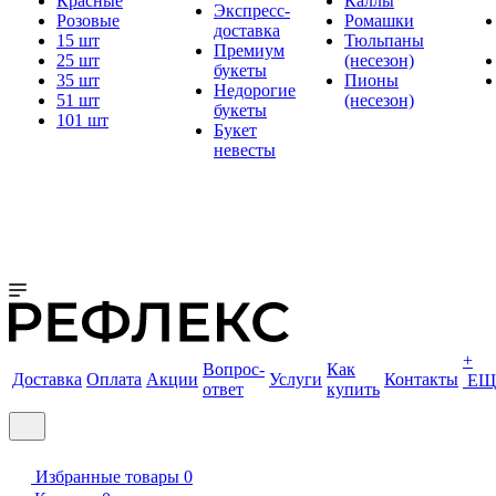
Красные
Каллы
Экспресс-
Розовые
Ромашки
доставка
15 шт
Тюльпаны
Премиум
25 шт
(несезон)
букеты
35 шт
Пионы
Недорогие
51 шт
(несезон)
букеты
101 шт
Букет
невесты
+
Вопрос-
Как
Доставка
Оплата
Акции
Услуги
Контакты
ЕЩ
ответ
купить
Избранные товары
0