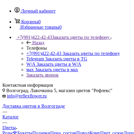
Личный кабинет
Корзина
0
Избранные товары
0
+7(991)422-42-43
Заказать цветы по телефону
Назад
Телефоны
+7(991)422-42-43
Заказать цветы по телефону
Telegram
Заказать цветы в TG
W/A
Заказать цветы в W/A
мах
Заказать цветы в мах
Заказать звонок
Контактная информация
Волгоград, Лавочкина 5, магазин цветов "Рефлекс"
info@reflexflower.ru
Доставка цветов в Волгограде
—
Каталог
—
Цветы
Розы🌹
Букеты
Подарки
Цена, состав
Повод
Кому
Цвет, сезон
Допо