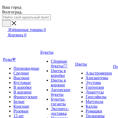
Ваш город
Волгоград
Избранные товары
0
Корзина
0
Букеты
Розы🌹
Сборные
Цветы
букеты🤍
По
Пионовидные
Цветы в
Средние
Альстромерии
коробке
Высокие
Хризантемы
Цветы в
Кустовые
Эустома
корзине
В коробке
Гортензия
Авторские
В корзине
Диантусы
букеты
Французские
Гипсофилы
Букеты-
Белые
Маттиола
гиганты
Красные
Каллы
Экспресс-
Розовые
Ромашки
доставка
15 шт
Тюльпаны