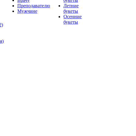
Врачу
букеты
Преподавателю
Летние
Мужчине
букеты
Осенние
букеты
2)
я)