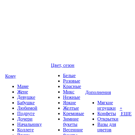
Цвет, сезон
Белые
Кому
Розовые
Маме
Красные
Жене
Микс
Дополнения
Девушке
Нежные
Бабушке
Яркие
Мягкие
Любимой
Желтые
игрушки
+
Подруге
Кремовые
Конфеты
ЕЩЕ
Дочери
Зимние
Открытки
Начальнику
букеты
Вазы для
Коллеге
Весенние
цветов