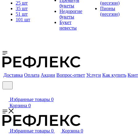
Премиум
25 шт
(несезон)
букеты
35 шт
Пионы
Недорогие
51 шт
(несезон)
букеты
101 шт
Букет
невесты
Доставка
Оплата
Акции
Вопрос-ответ
Услуги
Как купить
Конт
Избранные товары
0
Корзина
0
Избранные товары
0
Корзина
0