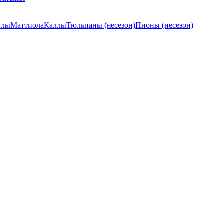
илы
Маттиола
Каллы
Тюльпаны (несезон)
Пионы (несезон)