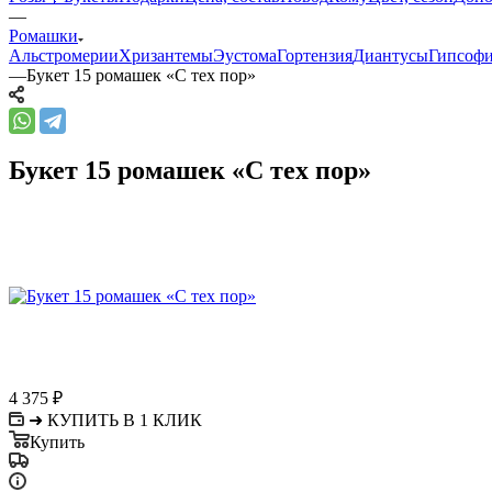
—
Ромашки
Альстромерии
Хризантемы
Эустома
Гортензия
Диантусы
Гипсоф
—
Букет 15 ромашек «С тех пор»
Букет 15 ромашек «С тех пор»
4 375
₽
➜ КУПИТЬ В 1 КЛИК
Купить