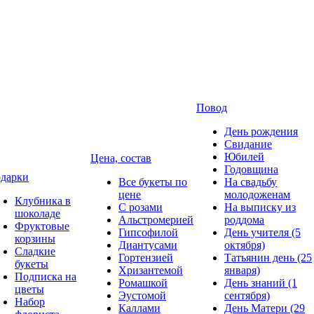
Повод
День рождения
Свидание
Юбилей
Цена, состав
Годовщина
дарки
Все букеты по
На свадьбу
цене
молодоженам
Клубника в
С розами
На выписку из
шоколаде
Альстромерией
роддома
Фруктовые
Гипсофилой
День учителя (5
корзины
Диантусами
октября)
Сладкие
Гортензией
Татьянин день (25
букеты
Хризантемой
января)
Подписка на
Ромашкой
День знаний (1
цветы
Эустомой
сентября)
Набор
Каллами
День Матери (29