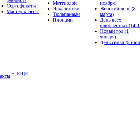
флориста
Маттиолой
ноября)
Сертификаты
Эвкалиптом
Женский день (8
Мастер-классы
Тюльпанами
марта)
Пионами
День всех
влюблённых (14.0
Новый год (1
января)
День семьи (8 июл
+ ЕЩЕ
акты