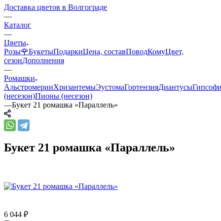
Доставка цветов в Волгограде
—
Каталог
—
Цветы
Розы🌹
Букеты
Подарки
Цена, состав
Повод
Кому
Цвет,
сезон
Дополнения
—
Ромашки
Альстромерии
Хризантемы
Эустома
Гортензия
Диантусы
Гипсоф
(несезон)
Пионы (несезон)
—
Букет 21 ромашка «Параллель»
Букет 21 ромашка «Параллель»
6 044
₽