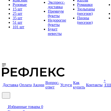
Красные
Каллы
Экспресс-
Розовые
Ромашки
доставка
15 шт
Тюльпаны
Премиум
25 шт
(несезон)
букеты
35 шт
Пионы
Недорогие
51 шт
(несезон)
букеты
101 шт
Букет
невесты
+
Вопрос-
Как
Доставка
Оплата
Акции
Услуги
Контакты
ЕЩ
ответ
купить
Избранные товары
0