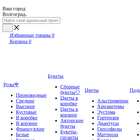
Ваш город
Волгоград
Избранные товары
0
Корзина
0
Букеты
Розы🌹
Сборные
Цветы
Под
букеты🤍
Пионовидные
Цветы в
Средние
Альстромерии
коробке
Высокие
Хризантемы
Цветы в
Кустовые
Эустома
корзине
В коробке
Гортензия
Авторские
В корзине
Диантусы
букеты
Французские
Гипсофилы
Букеты-
Белые
Маттиола
гиганты