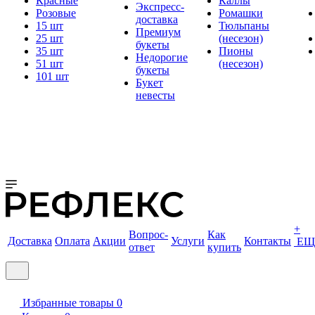
Красные
Каллы
Экспресс-
Розовые
Ромашки
доставка
15 шт
Тюльпаны
Премиум
25 шт
(несезон)
букеты
35 шт
Пионы
Недорогие
51 шт
(несезон)
букеты
101 шт
Букет
невесты
+
Вопрос-
Как
Доставка
Оплата
Акции
Услуги
Контакты
ЕЩ
ответ
купить
Избранные товары
0