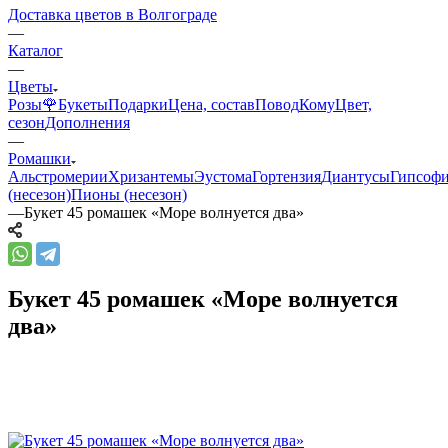
Доставка цветов в Волгограде
—
Каталог
—
Цветы
Розы🌹
Букеты
Подарки
Цена, состав
Повод
Кому
Цвет,
сезон
Дополнения
—
Ромашки
Альстромерии
Хризантемы
Эустома
Гортензия
Диантусы
Гипсоф
(несезон)
Пионы (несезон)
—
Букет 45 ромашек «Море волнуется два»
Букет 45 ромашек «Море волнуется
два»