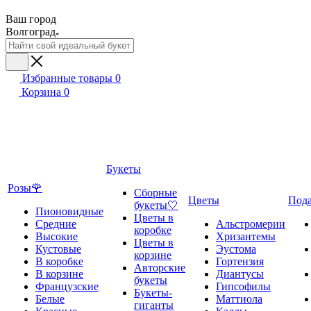
Ваш город
Волгоград
Избранные товары
0
Корзина
0
Букеты
Розы🌹
Сборные
Цветы
Под
букеты🤍
Пионовидные
Цветы в
Средние
Альстромерии
коробке
Высокие
Хризантемы
Цветы в
Кустовые
Эустома
корзине
В коробке
Гортензия
Авторские
В корзине
Диантусы
букеты
Французские
Гипсофилы
Букеты-
Белые
Маттиола
гиганты