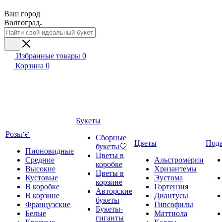
Ваш город
Волгоград
Избранные товары
0
Корзина
0
Букеты
Розы🌹
Сборные
Цветы
Под
букеты🤍
Пионовидные
Цветы в
Средние
Альстромерии
коробке
Высокие
Хризантемы
Цветы в
Кустовые
Эустома
корзине
В коробке
Гортензия
Авторские
В корзине
Диантусы
букеты
Французские
Гипсофилы
Букеты-
Белые
Маттиола
гиганты