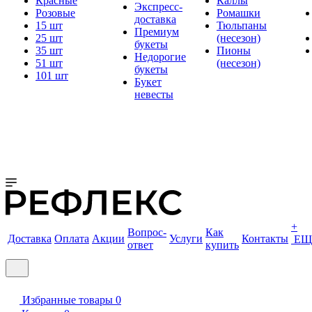
Красные
Каллы
Экспресс-
Розовые
Ромашки
доставка
15 шт
Тюльпаны
Премиум
25 шт
(несезон)
букеты
35 шт
Пионы
Недорогие
51 шт
(несезон)
букеты
101 шт
Букет
невесты
+
Вопрос-
Как
Доставка
Оплата
Акции
Услуги
Контакты
ЕЩ
ответ
купить
Избранные товары
0