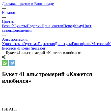
Доставка цветов в Волгограде
—
Каталог
—
Цветы
Розы🌹
Букеты
Подарки
Цена, состав
Повод
Кому
Цвет,
сезон
Дополнения
—
Альстромерии
Хризантемы
Эустома
Гортензия
Диантусы
Гипсофилы
Маттиола
К
(несезон)
Пионы (несезон)
—
Букет 41 альстромерий «Кажется влюбился»
Букет 41 альстромерий «Кажется
влюбился»
ГИГАНТ