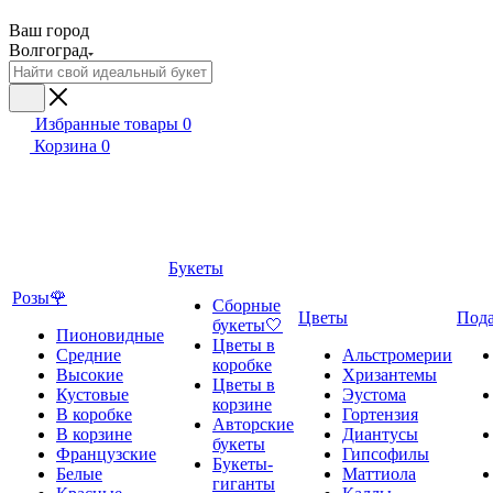
Ваш город
Волгоград
Избранные товары
0
Корзина
0
Букеты
Розы🌹
Сборные
Цветы
Под
букеты🤍
Пионовидные
Цветы в
Средние
Альстромерии
коробке
Высокие
Хризантемы
Цветы в
Кустовые
Эустома
корзине
В коробке
Гортензия
Авторские
В корзине
Диантусы
букеты
Французские
Гипсофилы
Букеты-
Белые
Маттиола
гиганты