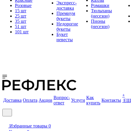
Красные
Каллы
Экспресс-
Розовые
Ромашки
доставка
15 шт
Тюльпаны
Премиум
25 шт
(несезон)
букеты
35 шт
Пионы
Недорогие
51 шт
(несезон)
букеты
101 шт
Букет
невесты
+
Вопрос-
Как
Доставка
Оплата
Акции
Услуги
Контакты
ЕЩ
ответ
купить
Избранные товары
0