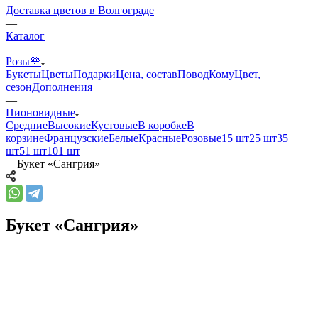
Доставка цветов в Волгограде
—
Каталог
—
Розы🌹
Букеты
Цветы
Подарки
Цена, состав
Повод
Кому
Цвет,
сезон
Дополнения
—
Пионовидные
Средние
Высокие
Кустовые
В коробке
В
корзине
Французские
Белые
Красные
Розовые
15 шт
25 шт
35
шт
51 шт
101 шт
—
Букет «Сангрия»
Букет «Сангрия»