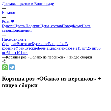
Доставка цветов в Волгограде
—
Каталог
—
Розы🌹
Букеты
Цветы
Подарки
Цена, состав
Повод
Кому
Цвет,
сезон
Дополнения
—
Пионовидные
Средние
Высокие
Кустовые
В коробке
В
корзине
Французские
Белые
Красные
Розовые
15 шт
25 шт
35
шт
51 шт
101 шт
—
Корзина роз «Облако из персиков» + видео сборки
Корзина роз «Облако из персиков» +
видео сборки