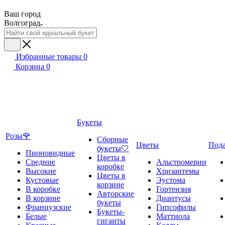
Ваш город
Волгоград
Избранные товары
0
Корзина
0
Букеты
Розы🌹
Сборные
Цветы
Под
букеты🤍
Пионовидные
Цветы в
Средние
Альстромерии
коробке
Высокие
Хризантемы
Цветы в
Кустовые
Эустома
корзине
В коробке
Гортензия
Авторские
В корзине
Диантусы
букеты
Французские
Гипсофилы
Букеты-
Белые
Маттиола
гиганты