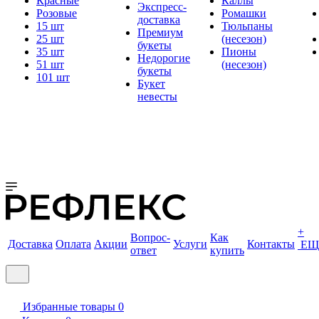
Красные
Каллы
Экспресс-
Розовые
Ромашки
доставка
15 шт
Тюльпаны
Премиум
25 шт
(несезон)
букеты
35 шт
Пионы
Недорогие
51 шт
(несезон)
букеты
101 шт
Букет
невесты
+
Вопрос-
Как
Доставка
Оплата
Акции
Услуги
Контакты
ЕЩ
ответ
купить
Избранные товары
0