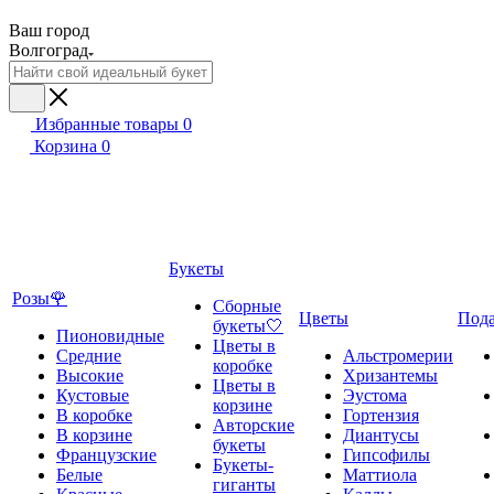
Ваш город
Волгоград
Избранные товары
0
Корзина
0
Букеты
Розы🌹
Сборные
Цветы
Под
букеты🤍
Пионовидные
Цветы в
Средние
Альстромерии
коробке
Высокие
Хризантемы
Цветы в
Кустовые
Эустома
корзине
В коробке
Гортензия
Авторские
В корзине
Диантусы
букеты
Французские
Гипсофилы
Букеты-
Белые
Маттиола
гиганты