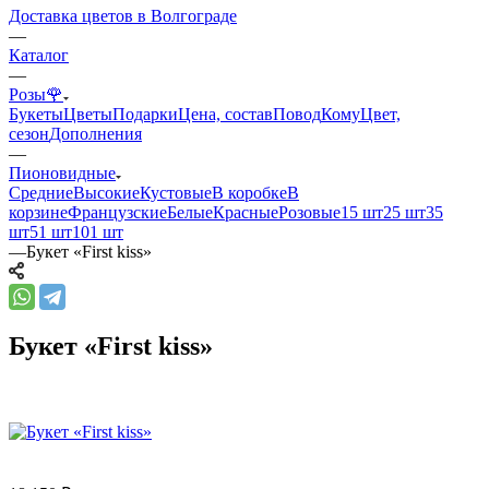
Доставка цветов в Волгограде
—
Каталог
—
Розы🌹
Букеты
Цветы
Подарки
Цена, состав
Повод
Кому
Цвет,
сезон
Дополнения
—
Пионовидные
Средние
Высокие
Кустовые
В коробке
В
корзине
Французские
Белые
Красные
Розовые
15 шт
25 шт
35
шт
51 шт
101 шт
—
Букет «First kiss»
Букет «First kiss»