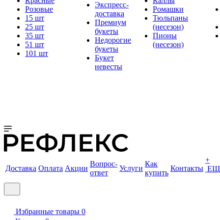
Красные
Каллы
Экспресс-
Розовые
Ромашки
доставка
15 шт
Тюльпаны
Премиум
25 шт
(несезон)
букеты
35 шт
Пионы
Недорогие
51 шт
(несезон)
букеты
101 шт
Букет
невесты
+
Вопрос-
Как
Доставка
Оплата
Акции
Услуги
Контакты
ЕЩ
ответ
купить
Избранные товары
0