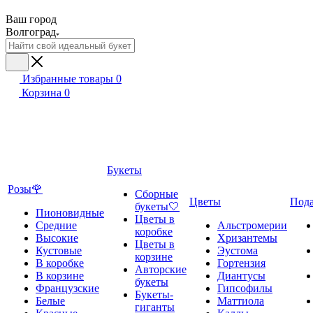
Ваш город
Волгоград
Избранные товары
0
Корзина
0
Букеты
Розы🌹
Сборные
Цветы
Под
букеты🤍
Пионовидные
Цветы в
Средние
Альстромерии
коробке
Высокие
Хризантемы
Цветы в
Кустовые
Эустома
корзине
В коробке
Гортензия
Авторские
В корзине
Диантусы
букеты
Французские
Гипсофилы
Букеты-
Белые
Маттиола
гиганты