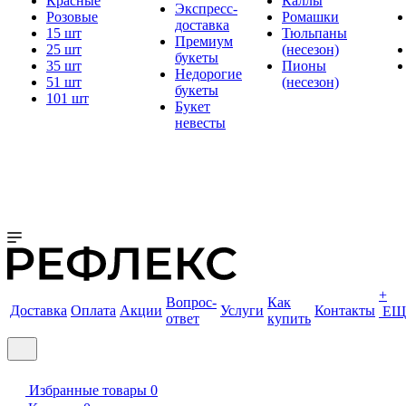
Красные
Каллы
Экспресс-
Розовые
Ромашки
доставка
15 шт
Тюльпаны
Премиум
25 шт
(несезон)
букеты
35 шт
Пионы
Недорогие
51 шт
(несезон)
букеты
101 шт
Букет
невесты
+
Вопрос-
Как
Доставка
Оплата
Акции
Услуги
Контакты
ЕЩ
ответ
купить
Избранные товары
0