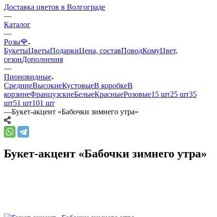
Доставка цветов в Волгограде
—
Каталог
—
Розы🌹
Букеты
Цветы
Подарки
Цена, состав
Повод
Кому
Цвет,
сезон
Дополнения
—
Пионовидные
Средние
Высокие
Кустовые
В коробке
В
корзине
Французские
Белые
Красные
Розовые
15 шт
25 шт
35
шт
51 шт
101 шт
—
Букет-акцент «Бабочки зимнего утра»
Букет-акцент «Бабочки зимнего утра»