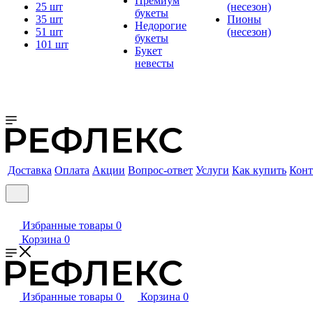
Премиум
25 шт
(несезон)
букеты
35 шт
Пионы
Недорогие
51 шт
(несезон)
букеты
101 шт
Букет
невесты
Доставка
Оплата
Акции
Вопрос-ответ
Услуги
Как купить
Конт
Избранные товары
0
Корзина
0
Избранные товары
0
Корзина
0