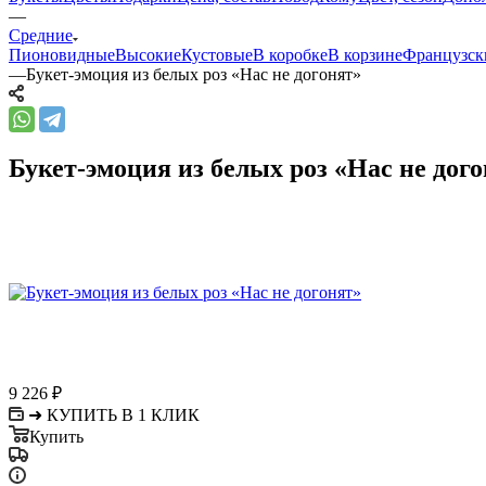
—
Средние
Пионовидные
Высокие
Кустовые
В коробке
В корзине
Французск
—
Букет-эмоция из белых роз «Нас не догонят»
Букет-эмоция из белых роз «Нас не дог
9 226
₽
➜ КУПИТЬ В 1 КЛИК
Купить