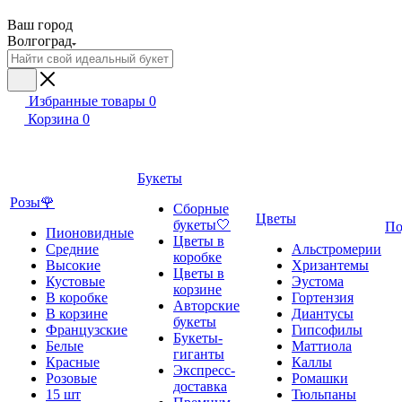
Ваш город
Волгоград
Избранные товары
0
Корзина
0
Букеты
Розы🌹
Сборные
Цветы
букеты🤍
По
Пионовидные
Цветы в
Средние
Альстромерии
коробке
Высокие
Хризантемы
Цветы в
Кустовые
Эустома
корзине
В коробке
Гортензия
Авторские
В корзине
Диантусы
букеты
Французские
Гипсофилы
Букеты-
Белые
Маттиола
гиганты
Красные
Каллы
Экспресс-
Розовые
Ромашки
доставка
15 шт
Тюльпаны