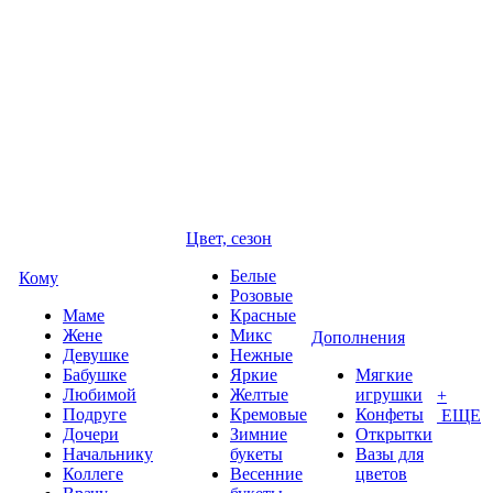
Цвет, сезон
Белые
Кому
Розовые
Маме
Красные
Жене
Микс
Дополнения
Девушке
Нежные
Бабушке
Яркие
Мягкие
Любимой
Желтые
игрушки
+
Подруге
Кремовые
Конфеты
ЕЩЕ
Дочери
Зимние
Открытки
Начальнику
букеты
Вазы для
Коллеге
Весенние
цветов