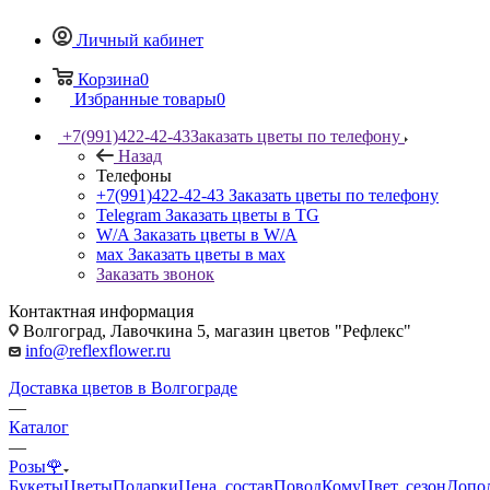
Личный кабинет
Корзина
0
Избранные товары
0
+7(991)422-42-43
Заказать цветы по телефону
Назад
Телефоны
+7(991)422-42-43
Заказать цветы по телефону
Telegram
Заказать цветы в TG
W/A
Заказать цветы в W/A
мах
Заказать цветы в мах
Заказать звонок
Контактная информация
Волгоград, Лавочкина 5, магазин цветов "Рефлекс"
info@reflexflower.ru
Доставка цветов в Волгограде
—
Каталог
—
Розы🌹
Букеты
Цветы
Подарки
Цена, состав
Повод
Кому
Цвет, сезон
Допо