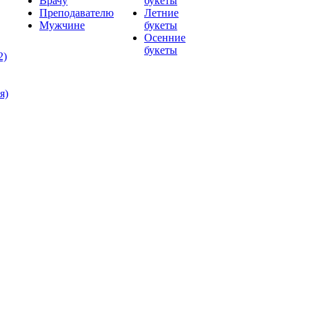
Врачу
букеты
Преподавателю
Летние
Мужчине
букеты
Осенние
букеты
2)
я)