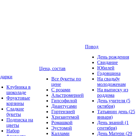
Повод
День рождения
Свидание
Юбилей
Цена, состав
Годовщина
дарки
Все букеты по
На свадьбу
цене
молодоженам
Клубника в
С розами
На выписку из
шоколаде
Альстромерией
роддома
Фруктовые
Гипсофилой
День учителя (5
корзины
Диантусами
октября)
Сладкие
Гортензией
Татьянин день (25
букеты
Хризантемой
января)
Подписка на
Ромашкой
День знаний (1
цветы
Эустомой
сентября)
Набор
Каллами
День Матери (29