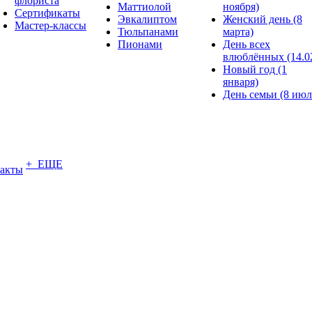
флориста
Маттиолой
ноября)
Сертификаты
Эвкалиптом
Женский день (8
Мастер-классы
Тюльпанами
марта)
Пионами
День всех
влюблённых (14.0
Новый год (1
января)
День семьи (8 июл
+ ЕЩЕ
акты