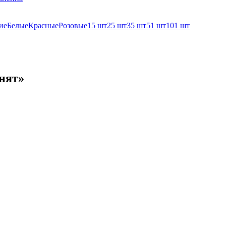
ие
Белые
Красные
Розовые
15 шт
25 шт
35 шт
51 шт
101 шт
онят»