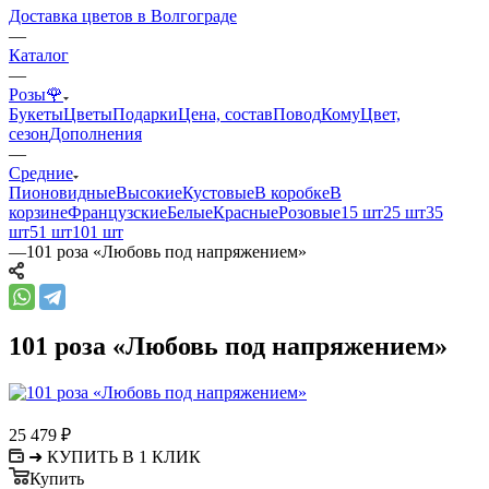
Доставка цветов в Волгограде
—
Каталог
—
Розы🌹
Букеты
Цветы
Подарки
Цена, состав
Повод
Кому
Цвет,
сезон
Дополнения
—
Средние
Пионовидные
Высокие
Кустовые
В коробке
В
корзине
Французские
Белые
Красные
Розовые
15 шт
25 шт
35
шт
51 шт
101 шт
—
101 роза «Любовь под напряжением»
101 роза «Любовь под напряжением»
25 479
₽
➜ КУПИТЬ В 1 КЛИК
Купить