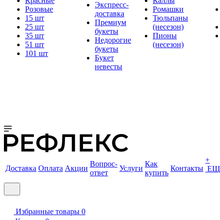
Красные
Каллы
Экспресс-
Розовые
Ромашки
доставка
15 шт
Тюльпаны
Премиум
25 шт
(несезон)
букеты
35 шт
Пионы
Недорогие
51 шт
(несезон)
букеты
101 шт
Букет
невесты
+
Вопрос-
Как
Доставка
Оплата
Акции
Услуги
Контакты
ЕЩ
ответ
купить
Избранные товары
0