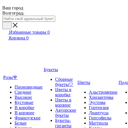
Ваш город
Волгоград
Избранные товары
0
Корзина
0
Букеты
Розы🌹
Сборные
Цветы
Под
букеты🤍
Пионовидные
Цветы в
Средние
Альстромерии
коробке
Высокие
Хризантемы
Цветы в
Кустовые
Эустома
корзине
В коробке
Гортензия
Авторские
В корзине
Диантусы
букеты
Французские
Гипсофилы
Букеты-
Белые
Маттиола
гиганты