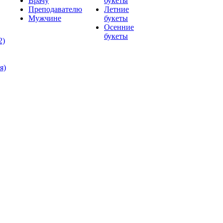
Врачу
букеты
Преподавателю
Летние
Мужчине
букеты
Осенние
букеты
2)
я)