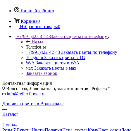
Личный кабинет
Корзина
0
Избранные товары
0
+7(991)422-42-43
Заказать цветы по телефону
Назад
Телефоны
+7(991)422-42-43
Заказать цветы по телефону
Telegram
Заказать цветы в TG
W/A
Заказать цветы в W/A
мах
Заказать цветы в мах
Заказать звонок
Контактная информация
Волгоград, Лавочкина 5, магазин цветов "Рефлекс"
info@reflexflower.ru
Доставка цветов в Волгограде
—
Каталог
—
Повод
Розы🌹
Букеты
Цветы
Подарки
Цена, состав
Кому
Цвет, сезон
Допо