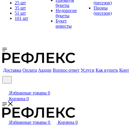
Премиум
25 шт
(несезон)
букеты
35 шт
Пионы
Недорогие
51 шт
(несезон)
букеты
101 шт
Букет
невесты
Доставка
Оплата
Акции
Вопрос-ответ
Услуги
Как купить
Конт
Избранные товары
0
Корзина
0
Избранные товары
0
Корзина
0