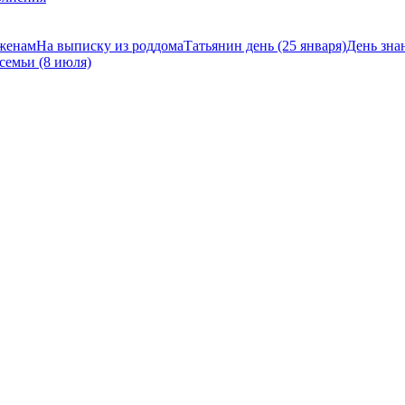
оженам
На выписку из роддома
Татьянин день (25 января)
День знан
семьи (8 июля)