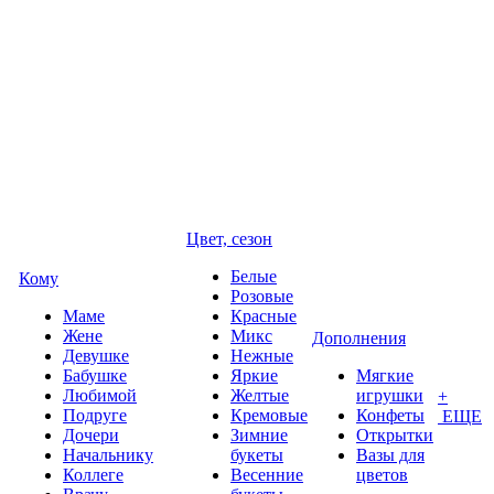
Цвет, сезон
Белые
Кому
Розовые
Маме
Красные
Жене
Микс
Дополнения
Девушке
Нежные
Бабушке
Яркие
Мягкие
Любимой
Желтые
игрушки
+
Подруге
Кремовые
Конфеты
ЕЩЕ
Дочери
Зимние
Открытки
Начальнику
букеты
Вазы для
Коллеге
Весенние
цветов