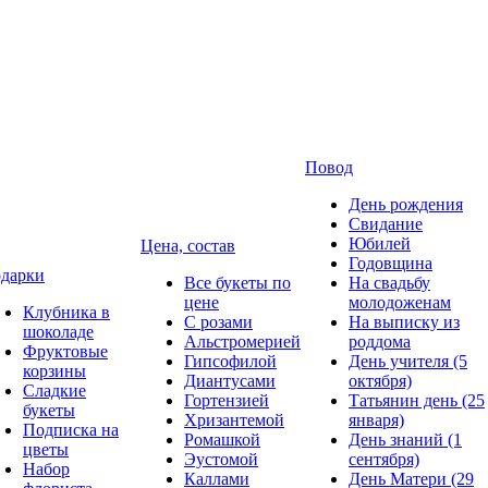
Повод
День рождения
Свидание
Юбилей
Цена, состав
Годовщина
дарки
Все букеты по
На свадьбу
цене
молодоженам
Клубника в
С розами
На выписку из
шоколаде
Альстромерией
роддома
Фруктовые
Гипсофилой
День учителя (5
корзины
Диантусами
октября)
Сладкие
Гортензией
Татьянин день (25
букеты
Хризантемой
января)
Подписка на
Ромашкой
День знаний (1
цветы
Эустомой
сентября)
Набор
Каллами
День Матери (29