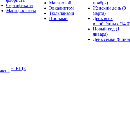
флориста
Маттиолой
ноября)
Сертификаты
Эвкалиптом
Женский день (8
Мастер-классы
Тюльпанами
марта)
Пионами
День всех
влюблённых (14.0
Новый год (1
января)
День семьи (8 июл
+ ЕЩЕ
акты