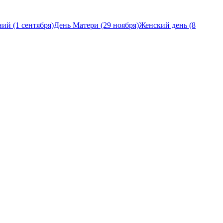
ий (1 сентября)
День Матери (29 ноября)
Женский день (8