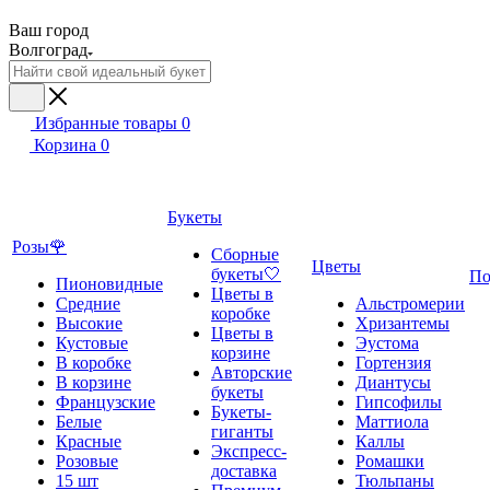
Ваш город
Волгоград
Избранные товары
0
Корзина
0
Букеты
Розы🌹
Сборные
Цветы
букеты🤍
По
Пионовидные
Цветы в
Средние
Альстромерии
коробке
Высокие
Хризантемы
Цветы в
Кустовые
Эустома
корзине
В коробке
Гортензия
Авторские
В корзине
Диантусы
букеты
Французские
Гипсофилы
Букеты-
Белые
Маттиола
гиганты
Красные
Каллы
Экспресс-
Розовые
Ромашки
доставка
15 шт
Тюльпаны