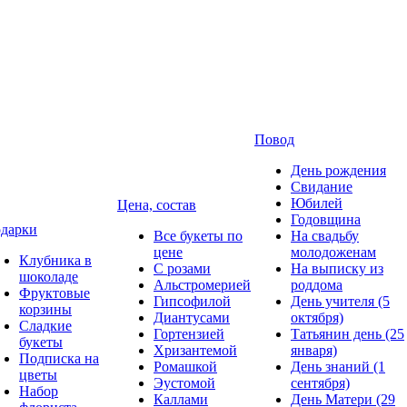
Повод
День рождения
Свидание
Юбилей
Цена, состав
Годовщина
дарки
Все букеты по
На свадьбу
цене
молодоженам
Клубника в
С розами
На выписку из
шоколаде
Альстромерией
роддома
Фруктовые
Гипсофилой
День учителя (5
корзины
Диантусами
октября)
Сладкие
Гортензией
Татьянин день (25
букеты
Хризантемой
января)
Подписка на
Ромашкой
День знаний (1
цветы
Эустомой
сентября)
Набор
Каллами
День Матери (29