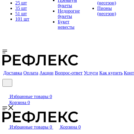
Премиум
25 шт
(несезон)
букеты
35 шт
Пионы
Недорогие
51 шт
(несезон)
букеты
101 шт
Букет
невесты
Доставка
Оплата
Акции
Вопрос-ответ
Услуги
Как купить
Конт
Избранные товары
0
Корзина
0
Избранные товары
0
Корзина
0