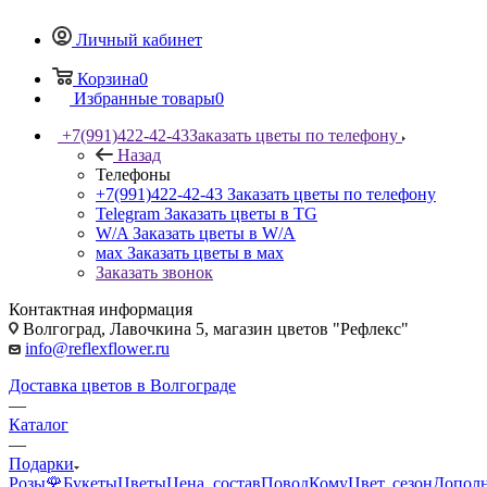
Личный кабинет
Корзина
0
Избранные товары
0
+7(991)422-42-43
Заказать цветы по телефону
Назад
Телефоны
+7(991)422-42-43
Заказать цветы по телефону
Telegram
Заказать цветы в TG
W/A
Заказать цветы в W/A
мах
Заказать цветы в мах
Заказать звонок
Контактная информация
Волгоград, Лавочкина 5, магазин цветов "Рефлекс"
info@reflexflower.ru
Доставка цветов в Волгограде
—
Каталог
—
Подарки
Розы🌹
Букеты
Цветы
Цена, состав
Повод
Кому
Цвет, сезон
Допол