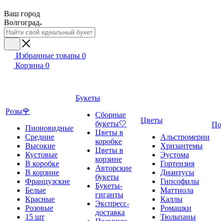
Ваш город
Волгоград
Избранные товары
0
Корзина
0
Букеты
Розы🌹
Сборные
Цветы
букеты🤍
По
Пионовидные
Цветы в
Средние
Альстромерии
коробке
Высокие
Хризантемы
Цветы в
Кустовые
Эустома
корзине
В коробке
Гортензия
Авторские
В корзине
Диантусы
букеты
Французские
Гипсофилы
Букеты-
Белые
Маттиола
гиганты
Красные
Каллы
Экспресс-
Розовые
Ромашки
доставка
15 шт
Тюльпаны