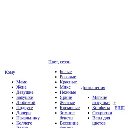
Цвет, сезон
Белые
Кому
Розовые
Маме
Красные
Жене
Микс
Дополнения
Девушке
Нежные
Бабушке
Яркие
Мягкие
Любимой
Желтые
игрушки
+
Подруге
Кремовые
Конфеты
ЕЩЕ
Дочери
Зимние
Открытки
Начальнику
букеты
Вазы для
Коллеге
Весенние
цветов