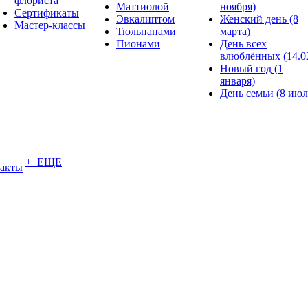
флориста
Маттиолой
ноября)
Сертификаты
Эвкалиптом
Женский день (8
Мастер-классы
Тюльпанами
марта)
Пионами
День всех
влюблённых (14.0
Новый год (1
января)
День семьи (8 июл
+ ЕЩЕ
акты