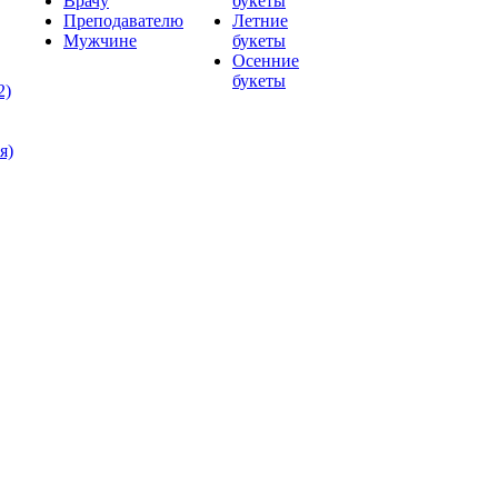
Врачу
букеты
Преподавателю
Летние
Мужчине
букеты
Осенние
букеты
2)
я)