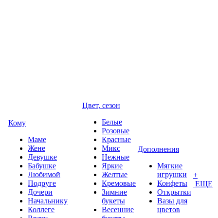
Цвет, сезон
Белые
Кому
Розовые
Маме
Красные
Жене
Микс
Дополнения
Девушке
Нежные
Бабушке
Яркие
Мягкие
Любимой
Желтые
игрушки
+
Подруге
Кремовые
Конфеты
ЕЩЕ
Дочери
Зимние
Открытки
Начальнику
букеты
Вазы для
Коллеге
Весенние
цветов