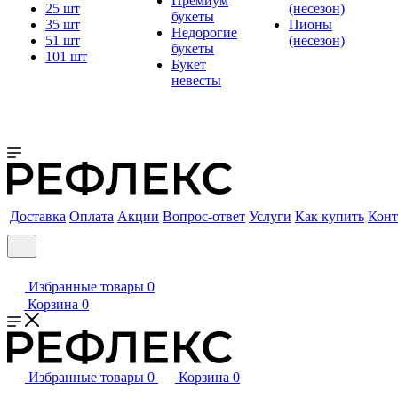
Премиум
25 шт
(несезон)
букеты
35 шт
Пионы
Недорогие
51 шт
(несезон)
букеты
101 шт
Букет
невесты
Доставка
Оплата
Акции
Вопрос-ответ
Услуги
Как купить
Конт
Избранные товары
0
Корзина
0
Избранные товары
0
Корзина
0