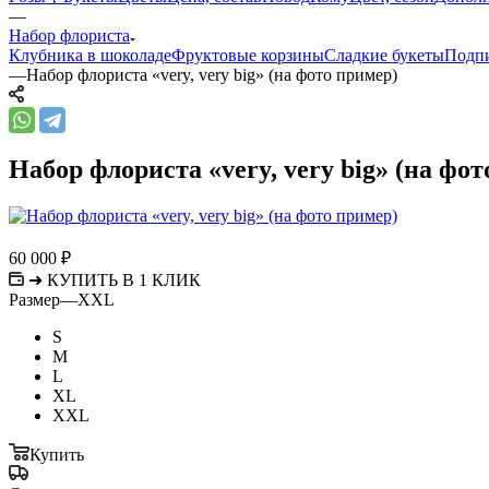
—
Набор флориста
Клубника в шоколаде
Фруктовые корзины
Сладкие букеты
Подпи
—
Набор флориста «very, very big» (на фото пример)
Набор флориста «very, very big» (на фо
60 000
₽
➜ КУПИТЬ В 1 КЛИК
Размер
—
XXL
S
M
L
XL
XXL
Купить