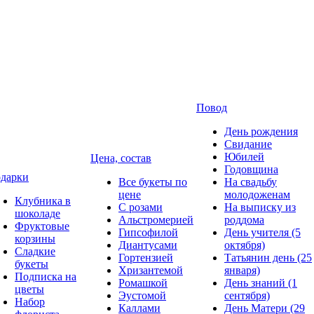
Повод
День рождения
Свидание
Юбилей
Цена, состав
Годовщина
дарки
Все букеты по
На свадьбу
цене
молодоженам
Клубника в
С розами
На выписку из
шоколаде
Альстромерией
роддома
Фруктовые
Гипсофилой
День учителя (5
корзины
Диантусами
октября)
Сладкие
Гортензией
Татьянин день (25
букеты
Хризантемой
января)
Подписка на
Ромашкой
День знаний (1
цветы
Эустомой
сентября)
Набор
Каллами
День Матери (29