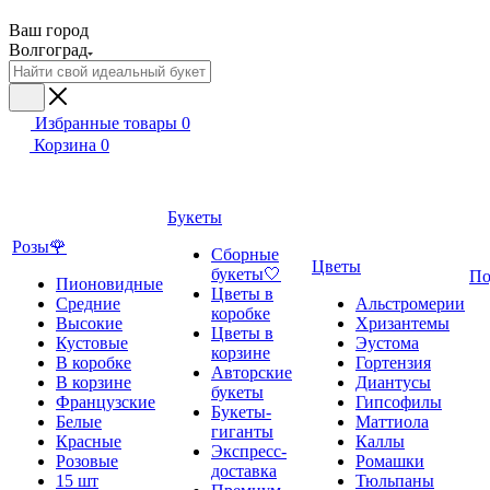
Ваш город
Волгоград
Избранные товары
0
Корзина
0
Букеты
Розы🌹
Сборные
Цветы
букеты🤍
По
Пионовидные
Цветы в
Средние
Альстромерии
коробке
Высокие
Хризантемы
Цветы в
Кустовые
Эустома
корзине
В коробке
Гортензия
Авторские
В корзине
Диантусы
букеты
Французские
Гипсофилы
Букеты-
Белые
Маттиола
гиганты
Красные
Каллы
Экспресс-
Розовые
Ромашки
доставка
15 шт
Тюльпаны