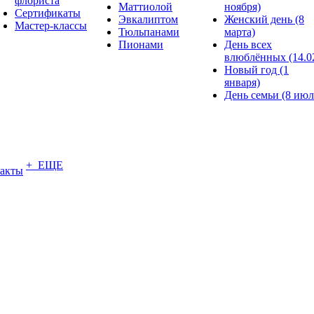
флориста
Маттиолой
ноября)
Сертификаты
Эвкалиптом
Женский день (8
Мастер-классы
Тюльпанами
марта)
Пионами
День всех
влюблённых (14.0
Новый год (1
января)
День семьи (8 июл
+ ЕЩЕ
акты