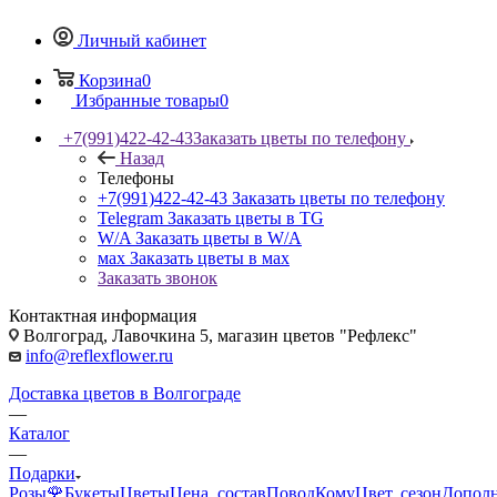
Личный кабинет
Корзина
0
Избранные товары
0
+7(991)422-42-43
Заказать цветы по телефону
Назад
Телефоны
+7(991)422-42-43
Заказать цветы по телефону
Telegram
Заказать цветы в TG
W/A
Заказать цветы в W/A
мах
Заказать цветы в мах
Заказать звонок
Контактная информация
Волгоград, Лавочкина 5, магазин цветов "Рефлекс"
info@reflexflower.ru
Доставка цветов в Волгограде
—
Каталог
—
Подарки
Розы🌹
Букеты
Цветы
Цена, состав
Повод
Кому
Цвет, сезон
Допол