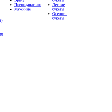
Врачу
букеты
Преподавателю
Летние
Мужчине
букеты
Осенние
букеты
2)
я)