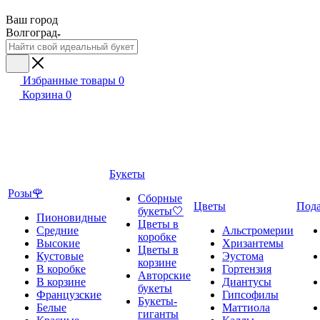
Ваш город
Волгоград
Избранные товары
0
Корзина
0
Букеты
Розы🌹
Сборные
Цветы
Под
букеты🤍
Пионовидные
Цветы в
Средние
Альстромерии
коробке
Высокие
Хризантемы
Цветы в
Кустовые
Эустома
корзине
В коробке
Гортензия
Авторские
В корзине
Диантусы
букеты
Французские
Гипсофилы
Букеты-
Белые
Маттиола
гиганты