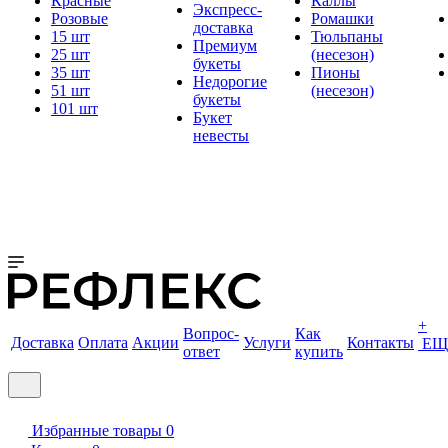
Красные
Каллы
Экспресс-
Розовые
Ромашки
доставка
15 шт
Тюльпаны
Премиум
25 шт
(несезон)
букеты
35 шт
Пионы
Недорогие
51 шт
(несезон)
букеты
101 шт
Букет
невесты
+
Вопрос-
Как
Доставка
Оплата
Акции
Услуги
Контакты
ЕЩ
ответ
купить
Избранные товары
0