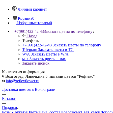
Личный кабинет
Корзина
0
Избранные товары
0
+7(991)422-42-43
Заказать цветы по телефону
Назад
Телефоны
+7(991)422-42-43
Заказать цветы по телефону
Telegram
Заказать цветы в TG
W/A
Заказать цветы в W/A
мах
Заказать цветы в мах
Заказать звонок
Контактная информация
Волгоград, Лавочкина 5, магазин цветов "Рефлекс"
info@reflexflower.ru
Доставка цветов в Волгограде
—
Каталог
—
Подарки
Розы🌹
Букеты
Цветы
Цена, состав
Повод
Кому
Цвет, сезон
Допол