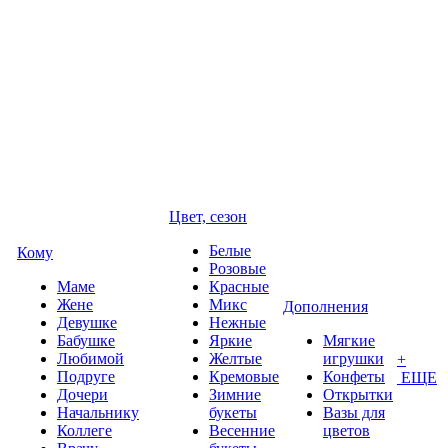
Цвет, сезон
Белые
Кому
Розовые
Маме
Красные
Жене
Микс
Дополнения
Девушке
Нежные
Бабушке
Яркие
Мягкие
Любимой
Желтые
игрушки
+
Подруге
Кремовые
Конфеты
ЕЩЕ
Дочери
Зимние
Открытки
Начальнику
букеты
Вазы для
Коллеге
Весенние
цветов