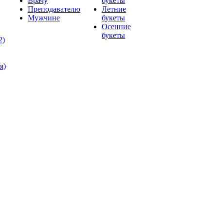
Врачу
букеты
Преподавателю
Летние
Мужчине
букеты
Осенние
букеты
2)
я)