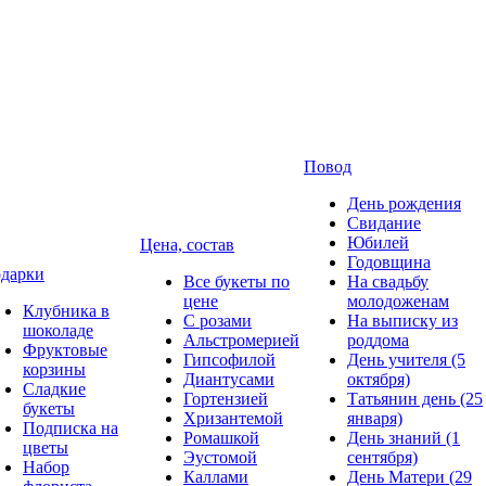
Повод
День рождения
Свидание
Юбилей
Цена, состав
Годовщина
дарки
Все букеты по
На свадьбу
цене
молодоженам
Клубника в
С розами
На выписку из
шоколаде
Альстромерией
роддома
Фруктовые
Гипсофилой
День учителя (5
корзины
Диантусами
октября)
Сладкие
Гортензией
Татьянин день (25
букеты
Хризантемой
января)
Подписка на
Ромашкой
День знаний (1
цветы
Эустомой
сентября)
Набор
Каллами
День Матери (29