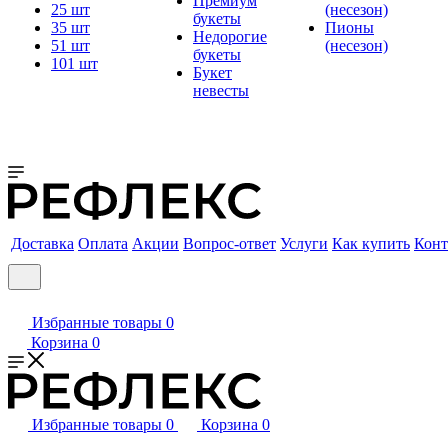
Премиум
25 шт
(несезон)
букеты
35 шт
Пионы
Недорогие
51 шт
(несезон)
букеты
101 шт
Букет
невесты
Доставка
Оплата
Акции
Вопрос-ответ
Услуги
Как купить
Конт
Избранные товары
0
Корзина
0
Избранные товары
0
Корзина
0