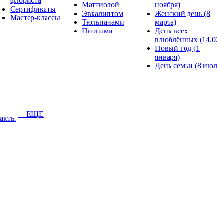
флориста
Маттиолой
ноября)
Сертификаты
Эвкалиптом
Женский день (8
Мастер-классы
Тюльпанами
марта)
Пионами
День всех
влюблённых (14.0
Новый год (1
января)
День семьи (8 июл
+ ЕЩЕ
акты