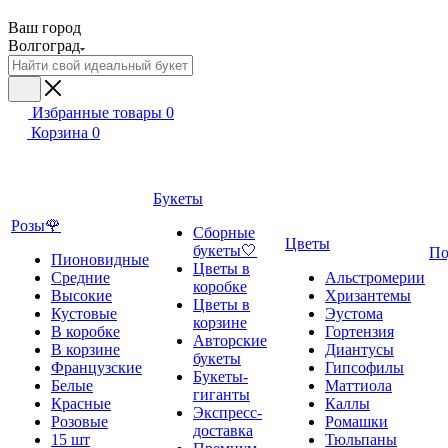
Ваш город
Волгоград
Избранные товары
0
Корзина
0
Букеты
Розы🌹
Сборные
Цветы
букеты🤍
По
Пионовидные
Цветы в
Средние
Альстромерии
коробке
Высокие
Хризантемы
Цветы в
Кустовые
Эустома
корзине
В коробке
Гортензия
Авторские
В корзине
Диантусы
букеты
Французские
Гипсофилы
Букеты-
Белые
Маттиола
гиганты
Красные
Каллы
Экспресс-
Розовые
Ромашки
доставка
15 шт
Тюльпаны