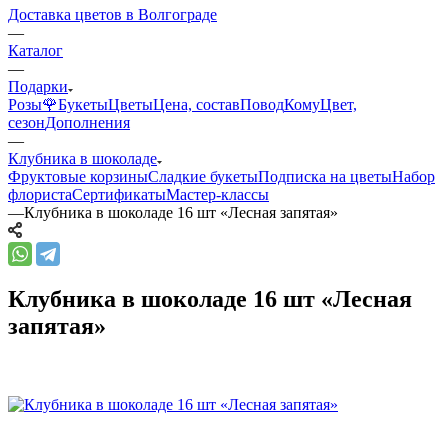
Доставка цветов в Волгограде
—
Каталог
—
Подарки
Розы🌹
Букеты
Цветы
Цена, состав
Повод
Кому
Цвет,
сезон
Дополнения
—
Клубника в шоколаде
Фруктовые корзины
Сладкие букеты
Подписка на цветы
Набор
флориста
Сертификаты
Мастер-классы
—
Клубника в шоколаде 16 шт «Лесная запятая»
Клубника в шоколаде 16 шт «Лесная
запятая»