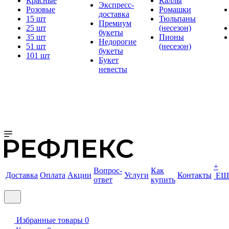
Красные
Каллы
Экспресс-
Розовые
Ромашки
доставка
15 шт
Тюльпаны
Премиум
25 шт
(несезон)
букеты
35 шт
Пионы
Недорогие
51 шт
(несезон)
букеты
101 шт
Букет
невесты
+
Вопрос-
Как
Доставка
Оплата
Акции
Услуги
Контакты
ЕЩ
ответ
купить
Избранные товары
0