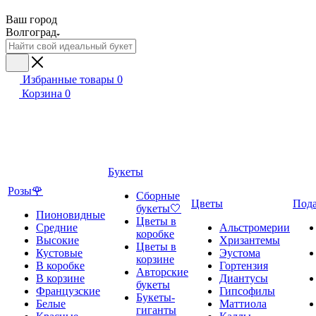
Ваш город
Волгоград
Избранные товары
0
Корзина
0
Букеты
Розы🌹
Сборные
Цветы
Под
букеты🤍
Пионовидные
Цветы в
Средние
Альстромерии
коробке
Высокие
Хризантемы
Цветы в
Кустовые
Эустома
корзине
В коробке
Гортензия
Авторские
В корзине
Диантусы
букеты
Французские
Гипсофилы
Букеты-
Белые
Маттиола
гиганты