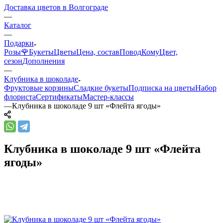
Доставка цветов в Волгограде
—
Каталог
—
Подарки
Розы🌹
Букеты
Цветы
Цена, состав
Повод
Кому
Цвет,
сезон
Дополнения
—
Клубника в шоколаде
Фруктовые корзины
Сладкие букеты
Подписка на цветы
Набор
флориста
Сертификаты
Мастер-классы
—
Клубника в шоколаде 9 шт «Флейта ягоды»
Клубника в шоколаде 9 шт «Флейта
ягоды»