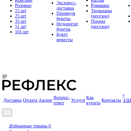
Красные
Каллы
Экспресс-
Розовые
Ромашки
доставка
15 шт
Тюльпаны
Премиум
25 шт
(несезон)
букеты
35 шт
Пионы
Недорогие
51 шт
(несезон)
букеты
101 шт
Букет
невесты
+
Вопрос-
Как
Доставка
Оплата
Акции
Услуги
Контакты
ЕЩ
ответ
купить
Избранные товары
0