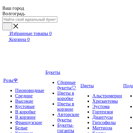
Ваш город
Волгоград
Избранные товары
0
Корзина
0
Букеты
Розы🌹
Сборные
Цветы
Под
букеты🤍
Пионовидные
Цветы в
Средние
Альстромерии
коробке
Высокие
Хризантемы
Цветы в
Кустовые
Эустома
корзине
В коробке
Гортензия
Авторские
В корзине
Диантусы
букеты
Французские
Гипсофилы
Букеты-
Белые
Маттиола
гиганты