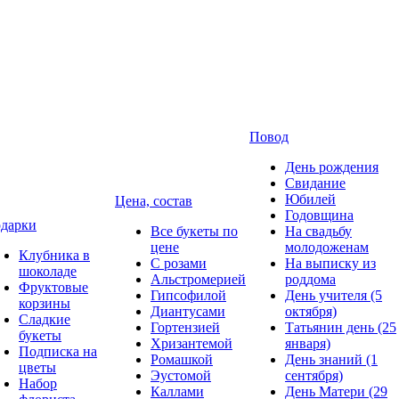
Повод
День рождения
Свидание
Юбилей
Цена, состав
Годовщина
дарки
Все букеты по
На свадьбу
цене
молодоженам
Клубника в
С розами
На выписку из
шоколаде
Альстромерией
роддома
Фруктовые
Гипсофилой
День учителя (5
корзины
Диантусами
октября)
Сладкие
Гортензией
Татьянин день (25
букеты
Хризантемой
января)
Подписка на
Ромашкой
День знаний (1
цветы
Эустомой
сентября)
Набор
Каллами
День Матери (29