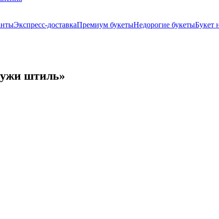
анты
Экспресс-доставка
Премиум букеты
Недорогие букеты
Букет 
ружи штиль»