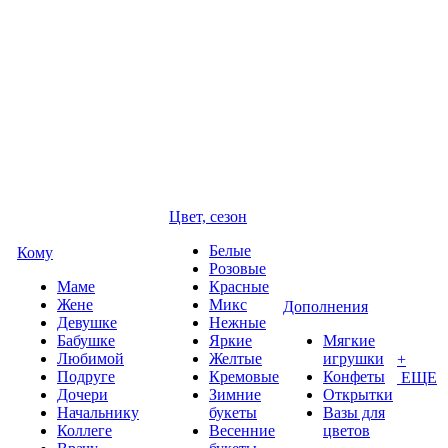
Цвет, сезон
Белые
Кому
Розовые
Маме
Красные
Жене
Микс
Дополнения
Девушке
Нежные
Бабушке
Яркие
Мягкие
Любимой
Желтые
игрушки
+
Подруге
Кремовые
Конфеты
ЕЩЕ
Дочери
Зимние
Открытки
Начальнику
букеты
Вазы для
Коллеге
Весенние
цветов