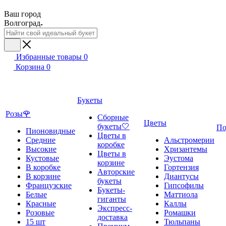
Ваш город
Волгоград
Избранные товары
0
Корзина
0
Букеты
Розы🌹
Сборные
Цветы
букеты🤍
По
Пионовидные
Цветы в
Средние
Альстромерии
коробке
Высокие
Хризантемы
Цветы в
Кустовые
Эустома
корзине
В коробке
Гортензия
Авторские
В корзине
Диантусы
букеты
Французские
Гипсофилы
Букеты-
Белые
Маттиола
гиганты
Красные
Каллы
Экспресс-
Розовые
Ромашки
доставка
15 шт
Тюльпаны