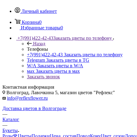
Личный кабинет
Корзина
0
Избранные товары
0
+7(991)422-42-43
Заказать цветы по телефону
Назад
Телефоны
+7(991)422-42-43
Заказать цветы по телефону
Telegram
Заказать цветы в TG
W/A
Заказать цветы в W/A
мах
Заказать цветы в мах
Заказать звонок
Контактная информация
Волгоград, Лавочкина 5, магазин цветов "Рефлекс"
info@reflexflower.ru
Доставка цветов в Волгограде
—
Каталог
—
Букеты
Розы🌹
Цветы
Подарки
Цена, состав
Повод
Кому
Цвет, сезон
Допо