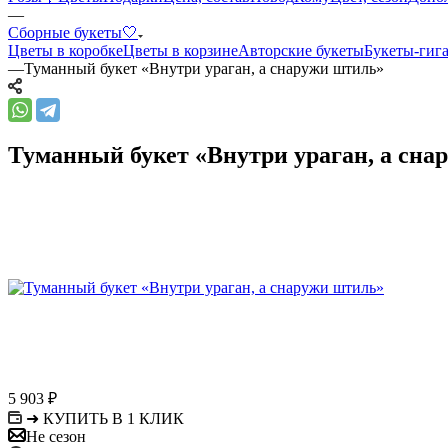
—
Сборные букеты🤍
Цветы в коробке
Цветы в корзине
Авторские букеты
Букеты-гиг
—
Туманный букет «Внутри ураган, а снаружи штиль»
Туманный букет «Внутри ураган, а сна
5 903
₽
➜ КУПИТЬ В 1 КЛИК
Не сезон