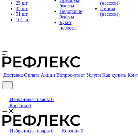
Премиум
25 шт
(несезон)
букеты
35 шт
Пионы
Недорогие
51 шт
(несезон)
букеты
101 шт
Букет
невесты
Доставка
Оплата
Акции
Вопрос-ответ
Услуги
Как купить
Конт
Избранные товары
0
Корзина
0
Избранные товары
0
Корзина
0