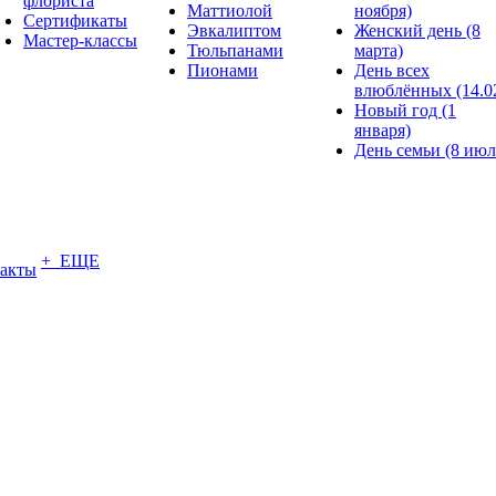
флориста
Маттиолой
ноября)
Сертификаты
Эвкалиптом
Женский день (8
Мастер-классы
Тюльпанами
марта)
Пионами
День всех
влюблённых (14.0
Новый год (1
января)
День семьи (8 июл
+ ЕЩЕ
акты