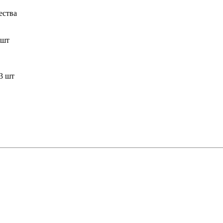
ества
 шт
3 шт
.