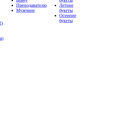
Врачу
букеты
Преподавателю
Летние
Мужчине
букеты
Осенние
букеты
2)
я)