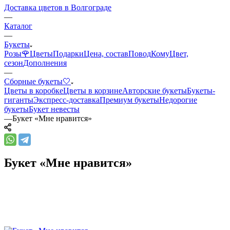
Доставка цветов в Волгограде
—
Каталог
—
Букеты
Розы🌹
Цветы
Подарки
Цена, состав
Повод
Кому
Цвет,
сезон
Дополнения
—
Сборные букеты🤍
Цветы в коробке
Цветы в корзине
Авторские букеты
Букеты-
гиганты
Экспресс-доставка
Премиум букеты
Недорогие
букеты
Букет невесты
—
Букет «Мне нравится»
Букет «Мне нравится»