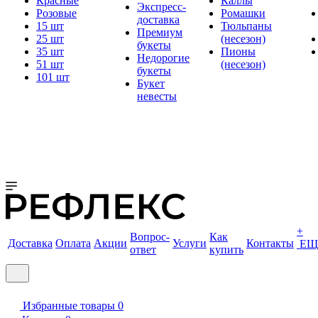
Красные
Каллы
Экспресс-
Розовые
Ромашки
доставка
15 шт
Тюльпаны
Премиум
25 шт
(несезон)
букеты
35 шт
Пионы
Недорогие
51 шт
(несезон)
букеты
101 шт
Букет
невесты
+
Вопрос-
Как
Доставка
Оплата
Акции
Услуги
Контакты
ЕЩ
ответ
купить
Избранные товары
0