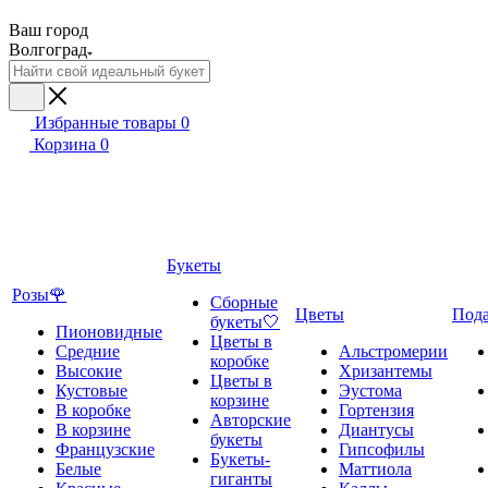
Ваш город
Волгоград
Избранные товары
0
Корзина
0
Букеты
Розы🌹
Сборные
Цветы
Под
букеты🤍
Пионовидные
Цветы в
Средние
Альстромерии
коробке
Высокие
Хризантемы
Цветы в
Кустовые
Эустома
корзине
В коробке
Гортензия
Авторские
В корзине
Диантусы
букеты
Французские
Гипсофилы
Букеты-
Белые
Маттиола
гиганты