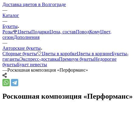
Доставка цветов в Волгограде
—
Каталог
—
Букеты
Розы🌹
Цветы
Подарки
Цена, состав
Повод
Кому
Цвет,
сезон
Дополнения
—
Авторские букеты
Сборные букеты🤍
Цветы в коробке
Цветы в корзине
Букеты-
гиганты
Экспресс-доставка
Премиум букеты
Недорогие
букеты
Букет невесты
—
Роскошная композиция «Перформанс»
Роскошная композиция «Перформанс»