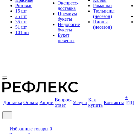
Красные
Каллы
Экспресс-
Розовые
Ромашки
доставка
15 шт
Тюльпаны
Премиум
25 шт
(несезон)
букеты
35 шт
Пионы
Недорогие
51 шт
(несезон)
букеты
101 шт
Букет
невесты
+
Вопрос-
Как
Доставка
Оплата
Акции
Услуги
Контакты
ЕЩ
ответ
купить
Избранные товары
0