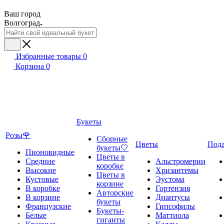
Ваш город
Волгоград
Избранные товары
0
Корзина
0
Букеты
Розы🌹
Сборные
Цветы
Под
букеты🤍
Пионовидные
Цветы в
Средние
Альстромерии
коробке
Высокие
Хризантемы
Цветы в
Кустовые
Эустома
корзине
В коробке
Гортензия
Авторские
В корзине
Диантусы
букеты
Французские
Гипсофилы
Букеты-
Белые
Маттиола
гиганты