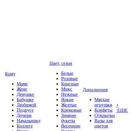
Цвет, сезон
Белые
Кому
Розовые
Маме
Красные
Жене
Микс
Дополнения
Девушке
Нежные
Бабушке
Яркие
Мягкие
Любимой
Желтые
игрушки
+
Подруге
Кремовые
Конфеты
ЕЩЕ
Дочери
Зимние
Открытки
Начальнику
букеты
Вазы для
Коллеге
Весенние
цветов