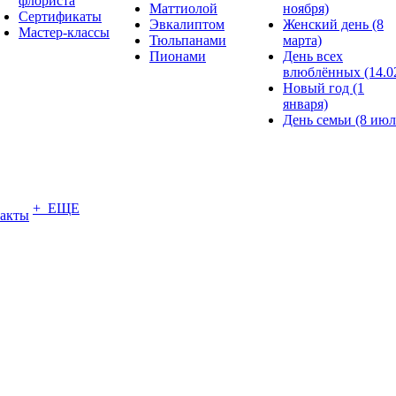
флориста
Маттиолой
ноября)
Сертификаты
Эвкалиптом
Женский день (8
Мастер-классы
Тюльпанами
марта)
Пионами
День всех
влюблённых (14.0
Новый год (1
января)
День семьи (8 июл
+ ЕЩЕ
акты