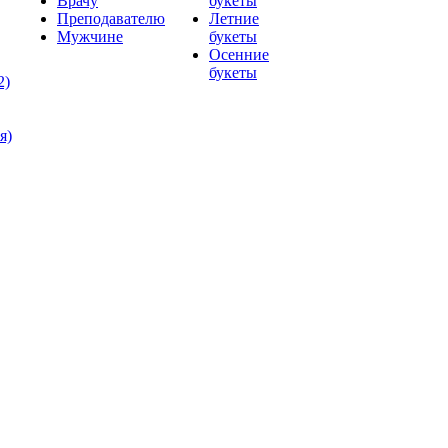
Врачу
букеты
Преподавателю
Летние
Мужчине
букеты
Осенние
букеты
2)
я)