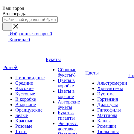
Ваш город
Волгоград
Избранные товары
0
Корзина
0
Букеты
Розы🌹
Сборные
Цветы
букеты🤍
По
Пионовидные
Цветы в
Средние
Альстромерии
коробке
Высокие
Хризантемы
Цветы в
Кустовые
Эустома
корзине
В коробке
Гортензия
Авторские
В корзине
Диантусы
букеты
Французские
Гипсофилы
Букеты-
Белые
Маттиола
гиганты
Красные
Каллы
Экспресс-
Розовые
Ромашки
доставка
15 шт
Тюльпаны