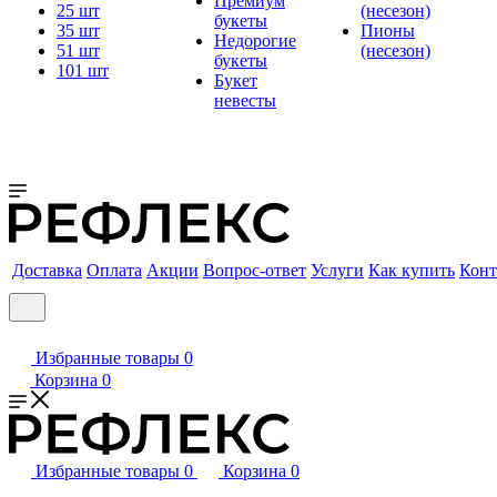
Премиум
25 шт
(несезон)
букеты
35 шт
Пионы
Недорогие
51 шт
(несезон)
букеты
101 шт
Букет
невесты
Доставка
Оплата
Акции
Вопрос-ответ
Услуги
Как купить
Конт
Избранные товары
0
Корзина
0
Избранные товары
0
Корзина
0