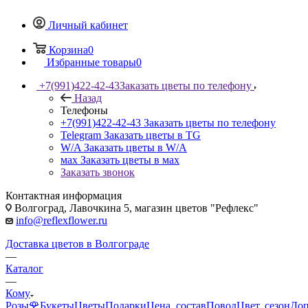
Личный кабинет
Корзина
0
Избранные товары
0
+7(991)422-42-43
Заказать цветы по телефону
Назад
Телефоны
+7(991)422-42-43
Заказать цветы по телефону
Telegram
Заказать цветы в TG
W/A
Заказать цветы в W/A
мах
Заказать цветы в мах
Заказать звонок
Контактная информация
Волгоград, Лавочкина 5, магазин цветов "Рефлекс"
info@reflexflower.ru
Доставка цветов в Волгограде
—
Каталог
—
Кому
Розы🌹
Букеты
Цветы
Подарки
Цена, состав
Повод
Цвет, сезон
Доп