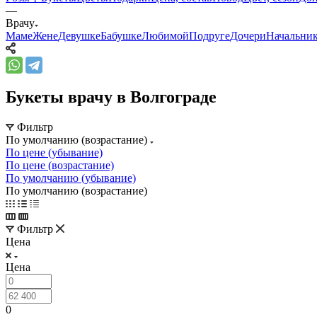
—
Врачу
Маме
Жене
Девушке
Бабушке
Любимой
Подруге
Дочери
Начальни
Букеты врачу в Волгограде
Фильтр
По умолчанию (возрастание)
По цене (убывание)
По цене (возрастание)
По умолчанию (убывание)
По умолчанию (возрастание)
Фильтр
Цена
Цена
0