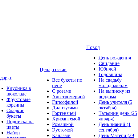
Повод
День рождения
Свидание
Юбилей
Цена, состав
Годовщина
дарки
Все букеты по
На свадьбу
цене
молодоженам
Клубника в
С розами
На выписку из
шоколаде
Альстромерией
роддома
Фруктовые
Гипсофилой
День учителя (5
корзины
Диантусами
октября)
Сладкие
Гортензией
Татьянин день (25
букеты
Хризантемой
января)
Подписка на
Ромашкой
День знаний (1
цветы
Эустомой
сентября)
Набор
Каллами
День Матери (29