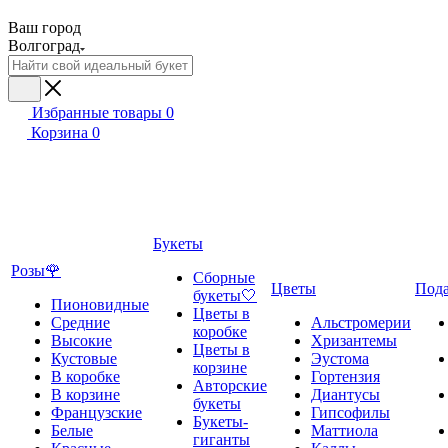
Ваш город
Волгоград
Избранные товары
0
Корзина
0
Букеты
Розы🌹
Сборные
Цветы
Под
букеты🤍
Пионовидные
Цветы в
Средние
Альстромерии
коробке
Высокие
Хризантемы
Цветы в
Кустовые
Эустома
корзине
В коробке
Гортензия
Авторские
В корзине
Диантусы
букеты
Французские
Гипсофилы
Букеты-
Белые
Маттиола
гиганты