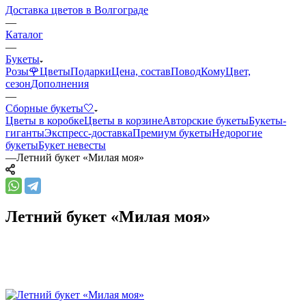
Доставка цветов в Волгограде
—
Каталог
—
Букеты
Розы🌹
Цветы
Подарки
Цена, состав
Повод
Кому
Цвет,
сезон
Дополнения
—
Сборные букеты🤍
Цветы в коробке
Цветы в корзине
Авторские букеты
Букеты-
гиганты
Экспресс-доставка
Премиум букеты
Недорогие
букеты
Букет невесты
—
Летний букет «Милая моя»
Летний букет «Милая моя»