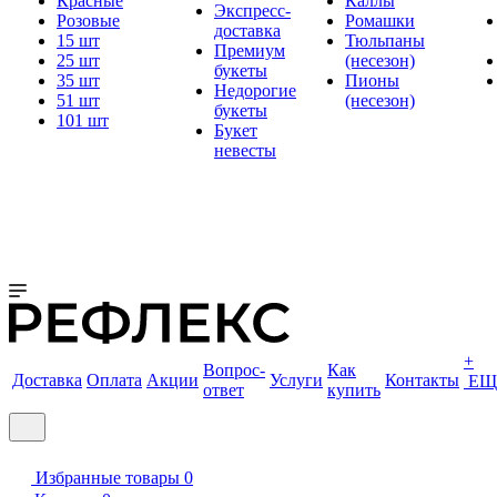
Красные
Каллы
Экспресс-
Розовые
Ромашки
доставка
15 шт
Тюльпаны
Премиум
25 шт
(несезон)
букеты
35 шт
Пионы
Недорогие
51 шт
(несезон)
букеты
101 шт
Букет
невесты
+
Вопрос-
Как
Доставка
Оплата
Акции
Услуги
Контакты
ЕЩ
ответ
купить
Избранные товары
0