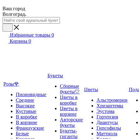
Ваш город
Волгоград
Избранные товары
0
Корзина
0
Букеты
Розы🌹
Сборные
Цветы
Под
букеты🤍
Пионовидные
Цветы в
Средние
Альстромерии
коробке
Высокие
Хризантемы
Цветы в
Кустовые
Эустома
корзине
В коробке
Гортензия
Авторские
В корзине
Диантусы
букеты
Французские
Гипсофилы
Букеты-
Белые
Маттиола
гиганты