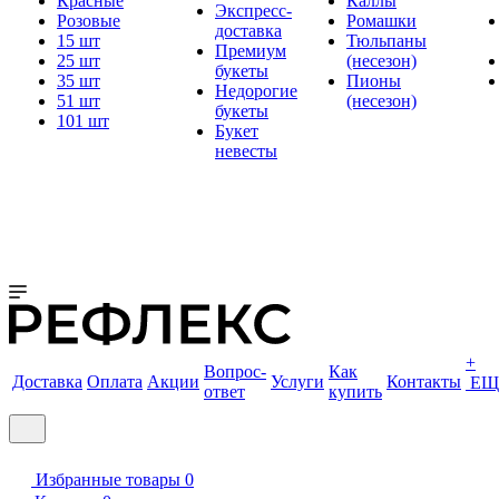
Красные
Каллы
Экспресс-
Розовые
Ромашки
доставка
15 шт
Тюльпаны
Премиум
25 шт
(несезон)
букеты
35 шт
Пионы
Недорогие
51 шт
(несезон)
букеты
101 шт
Букет
невесты
+
Вопрос-
Как
Доставка
Оплата
Акции
Услуги
Контакты
ЕЩ
ответ
купить
Избранные товары
0