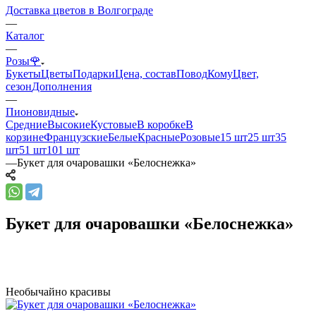
Доставка цветов в Волгограде
—
Каталог
—
Розы🌹
Букеты
Цветы
Подарки
Цена, состав
Повод
Кому
Цвет,
сезон
Дополнения
—
Пионовидные
Средние
Высокие
Кустовые
В коробке
В
корзине
Французские
Белые
Красные
Розовые
15 шт
25 шт
35
шт
51 шт
101 шт
—
Букет для очаровашки «Белоснежка»
Букет для очаровашки «Белоснежка»
Необычайно красивы