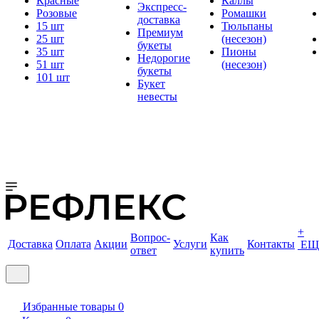
Красные
Каллы
Экспресс-
Розовые
Ромашки
доставка
15 шт
Тюльпаны
Премиум
25 шт
(несезон)
букеты
35 шт
Пионы
Недорогие
51 шт
(несезон)
букеты
101 шт
Букет
невесты
+
Вопрос-
Как
Доставка
Оплата
Акции
Услуги
Контакты
ЕЩ
ответ
купить
Избранные товары
0