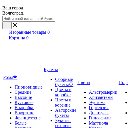
Ваш город
Волгоград
Избранные товары
0
Корзина
0
Букеты
Розы🌹
Сборные
Цветы
Под
букеты🤍
Пионовидные
Цветы в
Средние
Альстромерии
коробке
Высокие
Хризантемы
Цветы в
Кустовые
Эустома
корзине
В коробке
Гортензия
Авторские
В корзине
Диантусы
букеты
Французские
Гипсофилы
Букеты-
Белые
Маттиола
гиганты