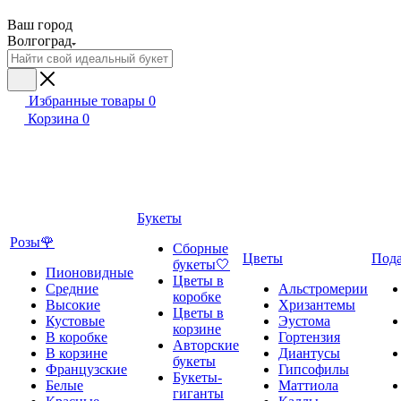
Ваш город
Волгоград
Избранные товары
0
Корзина
0
Букеты
Розы🌹
Сборные
Цветы
Под
букеты🤍
Пионовидные
Цветы в
Средние
Альстромерии
коробке
Высокие
Хризантемы
Цветы в
Кустовые
Эустома
корзине
В коробке
Гортензия
Авторские
В корзине
Диантусы
букеты
Французские
Гипсофилы
Букеты-
Белые
Маттиола
гиганты