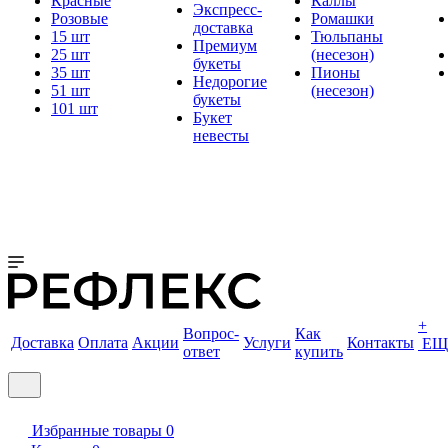
Красные
Каллы
Экспресс-
Розовые
Ромашки
доставка
15 шт
Тюльпаны
Премиум
25 шт
(несезон)
букеты
35 шт
Пионы
Недорогие
51 шт
(несезон)
букеты
101 шт
Букет
невесты
+
Вопрос-
Как
Доставка
Оплата
Акции
Услуги
Контакты
ЕЩ
ответ
купить
Избранные товары
0