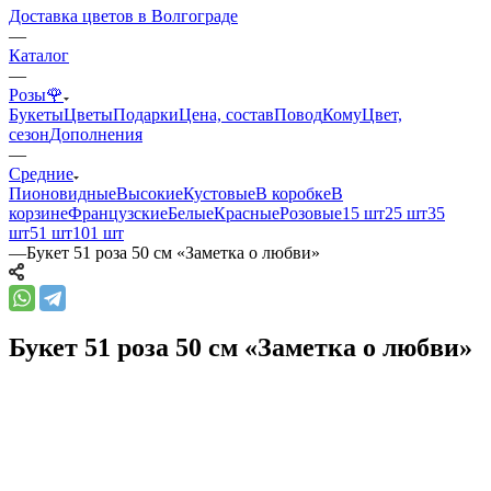
Доставка цветов в Волгограде
—
Каталог
—
Розы🌹
Букеты
Цветы
Подарки
Цена, состав
Повод
Кому
Цвет,
сезон
Дополнения
—
Средние
Пионовидные
Высокие
Кустовые
В коробке
В
корзине
Французские
Белые
Красные
Розовые
15 шт
25 шт
35
шт
51 шт
101 шт
—
Букет 51 роза 50 см «Заметка о любви»
Букет 51 роза 50 см «Заметка о любви»