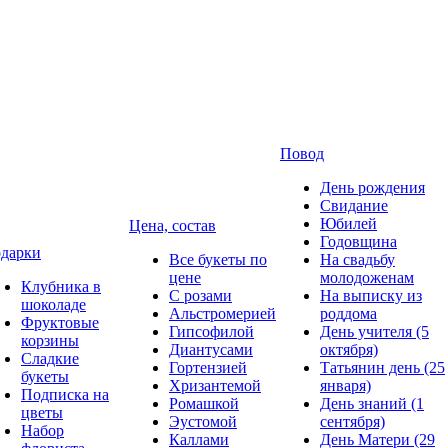
Повод
День рождения
Свидание
Юбилей
Цена, состав
Годовщина
дарки
Все букеты по
На свадьбу
цене
молодоженам
Клубника в
С розами
На выписку из
шоколаде
Альстромерией
роддома
Фруктовые
Гипсофилой
День учителя (5
корзины
Диантусами
октября)
Сладкие
Гортензией
Татьянин день (25
букеты
Хризантемой
января)
Подписка на
Ромашкой
День знаний (1
цветы
Эустомой
сентября)
Набор
Каллами
День Матери (29