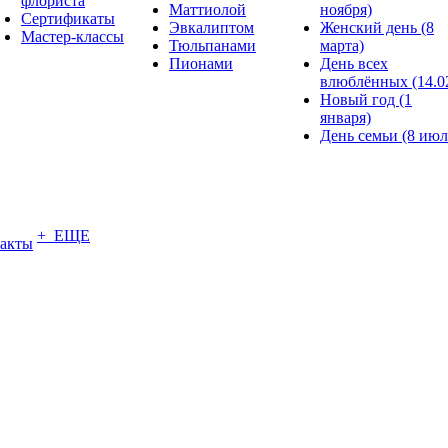
флориста
Маттиолой
ноября)
Сертификаты
Эвкалиптом
Женский день (8
Мастер-классы
Тюльпанами
марта)
Пионами
День всех
влюблённых (14.0
Новый год (1
января)
День семьи (8 июл
+ ЕЩЕ
акты