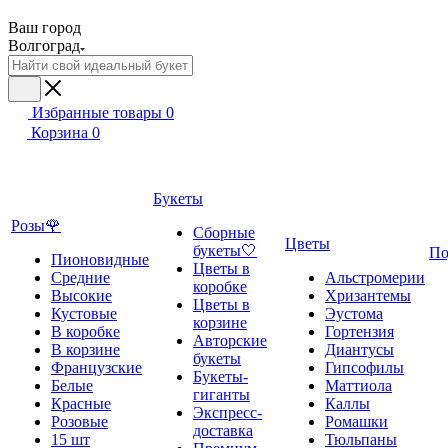
Ваш город
Волгоград
Избранные товары
0
Корзина
0
Букеты
Розы🌹
Сборные
Цветы
букеты🤍
По
Пионовидные
Цветы в
Средние
Альстромерии
коробке
Высокие
Хризантемы
Цветы в
Кустовые
Эустома
корзине
В коробке
Гортензия
Авторские
В корзине
Диантусы
букеты
Французские
Гипсофилы
Букеты-
Белые
Маттиола
гиганты
Красные
Каллы
Экспресс-
Розовые
Ромашки
доставка
15 шт
Тюльпаны