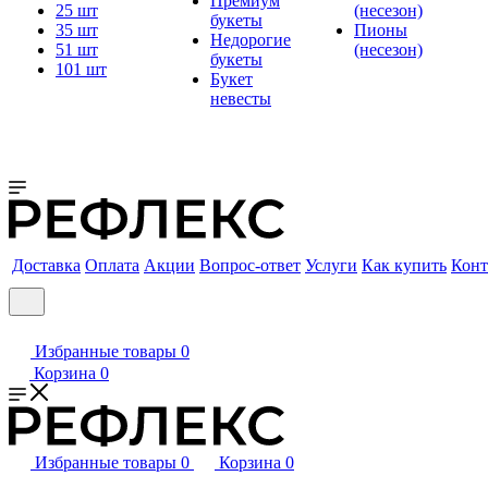
Премиум
25 шт
(несезон)
букеты
35 шт
Пионы
Недорогие
51 шт
(несезон)
букеты
101 шт
Букет
невесты
Доставка
Оплата
Акции
Вопрос-ответ
Услуги
Как купить
Конт
Избранные товары
0
Корзина
0
Избранные товары
0
Корзина
0