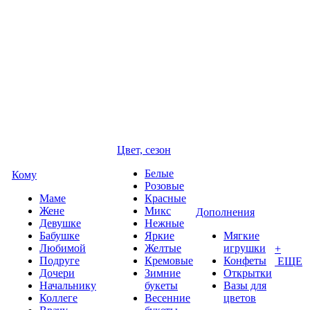
Цвет, сезон
Белые
Кому
Розовые
Маме
Красные
Жене
Микс
Дополнения
Девушке
Нежные
Бабушке
Яркие
Мягкие
Любимой
Желтые
игрушки
+
Подруге
Кремовые
Конфеты
ЕЩЕ
Дочери
Зимние
Открытки
Начальнику
букеты
Вазы для
Коллеге
Весенние
цветов