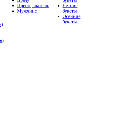
Врачу
букеты
Преподавателю
Летние
Мужчине
букеты
Осенние
букеты
2)
я)