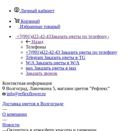
Личный кабинет
Корзина
0
Избранные товары
0
+7(991)422-42-43
Заказать цветы по телефону
Назад
Телефоны
+7(991)422-42-43
Заказать цветы по телефону
Telegram
Заказать цветы в TG
W/A
Заказать цветы в W/A
мах
Заказать цветы в мах
Заказать звонок
Контактная информация
Волгоград, Лавочкина 5, магазин цветов "Рефлекс"
info@reflexflower.ru
Доставка цветов в Волгограде
—
О компании
—
Новости
—
Окунитесь в атмосферу красоты и гармонии